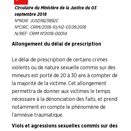
Formation Syndicale
Circulaire du Ministère de la Justice du 03
septembre 2018
N°NOR : JUSD1823892C
NOUS
N° CIRC : CRIM/2018-10/H2-03.09.2018
CONNAÎTRE
N/REF : CRIM N°2018-00014
Allongement du délai de prescription
LA
BOITE
À
Le délai de prescription de certains crimes
OUTILS
violents ou de nature sexuelle commis sur des
AGENDA
mineurs est porté de 20 à 30 ans à compter de
la majorité de la victime. Cet allongement
Adhérer
Pourquoi
en
adhérer ?
permettra de donner aux victimes le temps
ligne
nécessaire à la dénonciation des faits, et prend
notamment en compte le phénomène de
l’amnésie traumatique.
Viols et agressions sexuelles commis sur des