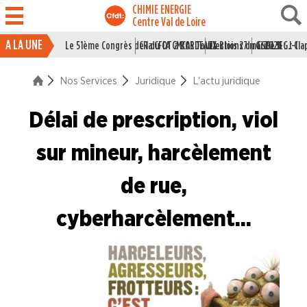
CHIMIE ENERGIE
Centre Val de Loire
A LA UNE
Le 51ème Congrès de la CFDT à BORDEAUX
CR du CA CMCAS Tours Blois 27 mai 2026
Elections du CSE LSI : J-1
Grille IEG : Cl
ACTUALITÉ
Nos Services
Juridique
L'actu juridique
ENTREPRISES
Délai de prescription, viol
NOS
SERVICES
sur mineur, harcèlement
Le syndicat pour les jeunes
de rue,
Le syndicat pour les cadres
cyberharcèlement...
Juridique
Les accords nationaux interprofessionels
Conventions Collectives Nationales