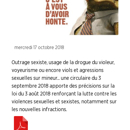
Calcul des indemnités de licenciement et (…)
Comment fonctionne la justice
Fiches "Vos Droits"
mercredi 17 octobre 2018
Outrage sexiste, usage de la drogue du violeur,
La question du moment ...
voyeurisme ou encore viols et agressions
L'actu juridique
sexuelles sur mineur... une circulaire du 3
septembre 2018 apporte des précisions sur la
Code du Travail
loi du 3 août 2018 renforçant la lutte contre les
violences sexuelles et sexistes, notamment sur
Faire Vivre le Collectif
les nouvelles infractions.
Les Risques Industriels Majeurs