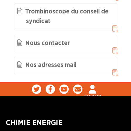
Nos instances
Trombinoscope du conseil de
syndicat
Nos réseaux sociaux
Le syndicalisme... En vidéo
Nous contacter
LA
BOITE
À
Nos adresses mail
OUTILS
AGENDA
Adhérer
Pourquoi
en
adhérer ?
MON ESPACE
ligne
CHIMIE ENERGIE