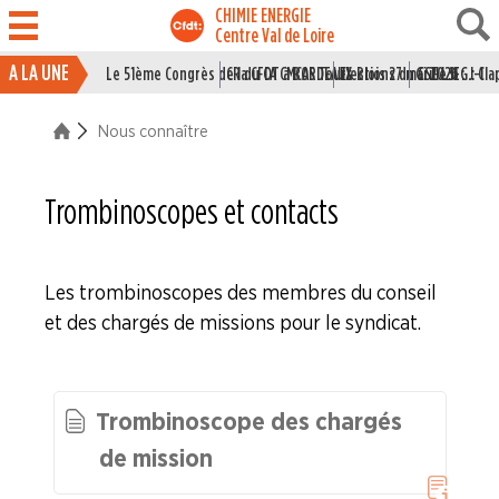
CHIMIE ENERGIE
Centre Val de Loire
A LA UNE
Le 51ème Congrès de la CFDT à BORDEAUX
CR du CA CMCAS Tours Blois 27 mai 2026
Elections du CSE LSI : J-1
Grille IEG : Cl
ACTUALITÉ
Nous connaître
ENTREPRISES
NOS
Trombinoscopes et contacts
SERVICES
NOUS
Les trombinoscopes des membres du conseil
CONNAÎTRE
et des chargés de missions pour le syndicat.
Trombinoscopes et contacts
Qui sommes nous ?
Trombinoscope des chargés
de mission
Vidéos des membres du syndicat