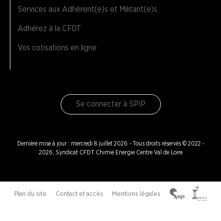
Services aux Adhérent(e)s et Militant(e)s
Adhérez à la CFDT
Vos cotisations en ligne
Se connecter à SPIP
Dernière mise à jour : mercredi 8 juillet 2026 - Tous droits réservés © 2022 -
2026, Syndicat CFDT Chimie Energie Centre Val de Loire
Plan du site
Contact et accès
Mentions légales