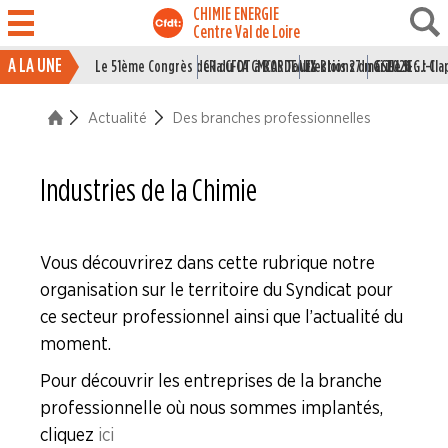
CHIMIE ENERGIE
Centre Val de Loire
A LA UNE
Le 51ème Congrès de la CFDT à BORDEAUX
CR du CA CMCAS Tours Blois 27 mai 2026
Elections du CSE LSI : J-1
Grille IEG : Cl
ACTUALITÉ
Actualité
Des branches professionnelles
La vie du Syndicat
Des branches professionne
Industries de la Chimie
Industries du Caoutchouc
Industries de la Chimie
Vous découvrirez dans cette rubrique notre
organisation sur le territoire du Syndicat pour
Industries Electriques et Gaziéres
ce secteur professionnel ainsi que l’actualité du
moment.
Industries du Papier Carton
Pour découvrir les entreprises de la branche
professionnelle où nous sommes implantés,
Industries du Pétrole
cliquez
ici