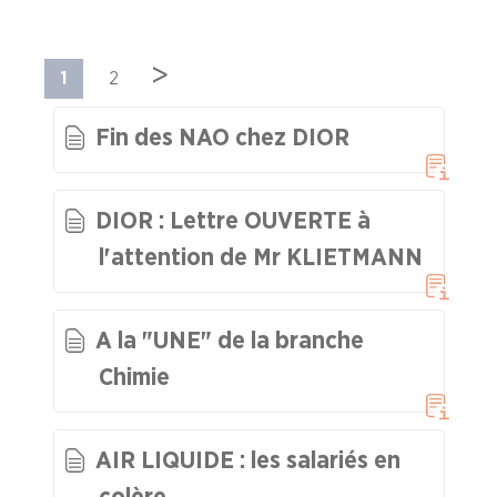
Industries de la Plasturgie
>
1
2
Industries Pharmaceutiques
Fin des NAO chez DIOR
Industries du Verre
DIOR : Lettre OUVERTE à
A la "Une"
l'attention de Mr KLIETMANN
Syndicalisme HEBDO
A la "UNE" de la branche
Les extraits du Mag Fce
Chimie
COVID 19
AIR LIQUIDE : les salariés en
Les extraits du CFDT magazine
colère