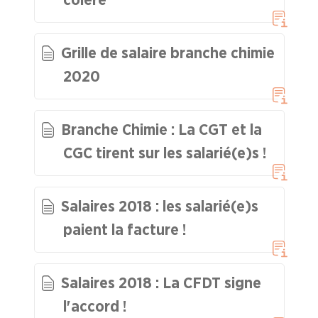
ENTREPRISES
Grille de salaire branche chimie
NOS
SERVICES
2020
NOUS
CONNAÎTRE
Branche Chimie : La CGT et la
CGC tirent sur les salarié(e)s !
LA
BOITE
À
OUTILS
Salaires 2018 : les salarié(e)s
paient la facture !
AGENDA
Adhérer
Pourquoi
en
adhérer ?
ligne
Salaires 2018 : La CFDT signe
l'accord !