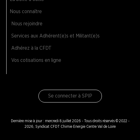
AGENDA
Nous connaître
Adhérer
Pourquoi
Nous rejoindre
en
adhérer ?
ligne
Services aux Adhérent(e)s et Militant(e)s
Adhérez à la CFDT
Vos cotisations en ligne
Se connecter à SPIP
Dernière mise à jour : mercredi 8 juillet 2026 - Tous droits réservés © 2022 -
2026, Syndicat CFDT Chimie Energie Centre Val de Loire