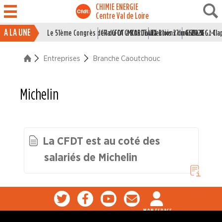
CHIMIE ENERGIE
Centre Val de Loire
A LA UNE
Le 51ème Congrès de la CFDT à BORDEAUX
CR du CA CMCAS Tours Blois 27 mai 2026
Elections du CSE LSI : J-1
Grille IEG : Cl
ACTUALITÉ
Entreprises
Branche Caoutchouc
ENTREPRISES
Branche Caoutchouc
Michelin
Hutchinson - Chalette
Hutchinson - Joué les Tours
La CFDT est au coté des
salariés de Michelin
Hutchinson Paulstra - Châteaudun
Michelin
Branche Chimie
MON ESPACE
Branche I.E.G.