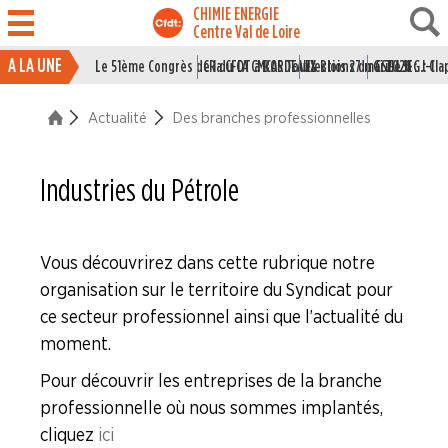
CHIMIE ENERGIE
Centre Val de Loire
A LA UNE
Le 51ème Congrès de la CFDT à BORDEAUX
CR du CA CMCAS Tours Blois 27 mai 2026
Elections du CSE LSI : J-1
Grille IEG : Cl
ACTUALITÉ
Actualité
Des branches professionnelles
La vie du Syndicat
Des branches professionne
Industries du Pétrole
Industries du Caoutchouc
Vous découvrirez dans cette rubrique notre
Industries de la Chimie
organisation sur le territoire du Syndicat pour
ce secteur professionnel ainsi que l’actualité du
Industries Electriques et Gaziéres
moment.
Industries du Papier Carton
Pour découvrir les entreprises de la branche
professionnelle où nous sommes implantés,
Industries du Pétrole
cliquez
ici