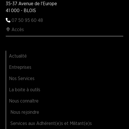
35-37 Avenue de l’Europe
ENTREPRISES
41 000 - BLOIS
07 50 95 60 48
NOS
Accès
SERVICES
NOUS
CONNAÎTRE
Actualité
LA
Entreprises
BOITE
À
Nos Services
OUTILS
La boite à outils
AGENDA
Nous connaître
Adhérer
Pourquoi
en
adhérer ?
Nous rejoindre
ligne
Services aux Adhérent(e)s et Militant(e)s