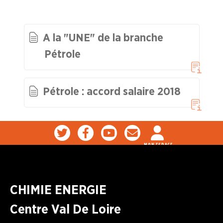
Industries de la Plasturgie
A la "UNE" de la branche
Industries Pharmaceutiques
Pétrole
Industries du Verre
Pétrole : accord salaire 2018
A la "Une"
Syndicalisme HEBDO
MON ESPACE
Les extraits du Mag Fce
COVID 19
CHIMIE ENERGIE
Centre Val De Loire
Les extraits du CFDT magazine