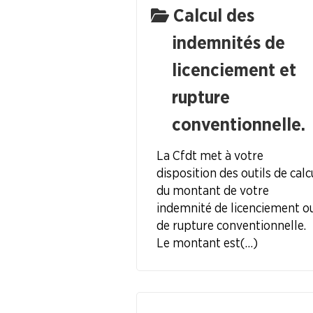
Calcul des
La question du moment ...
indemnités de
licenciement et
L'actu juridique
rupture
Code du Travail
conventionnelle.
Faire Vivre le Collectif
La Cfdt met à votre
disposition des outils de calc
du montant de votre
Les Risques Industriels Majeurs
indemnité de licenciement o
de rupture conventionnelle.
Formation Syndicale
Le montant est (…)
NOUS
CONNAÎTRE