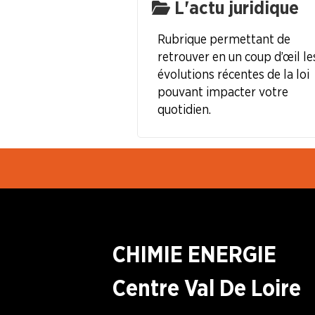
L'actu juridique
LA
BOITE
Rubrique permettant de
À
retrouver en un coup d’œil le
OUTILS
évolutions récentes de la loi
pouvant impacter votre
AGENDA
quotidien.
Adhérer
Pourquoi
en
adhérer ?
ligne
CHIMIE ENERGIE
Centre Val De Loire