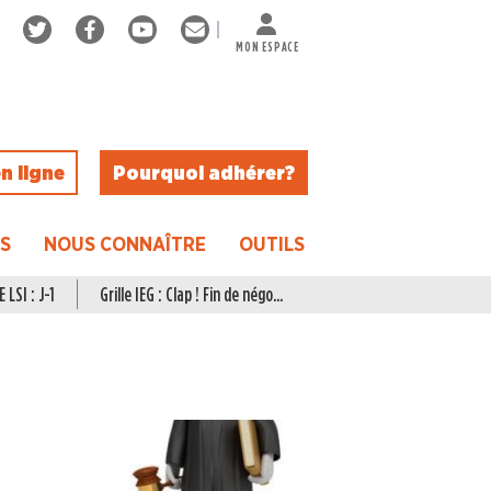
MON ESPACE
n ligne
Pourquoi adhérer ?
ES
NOUS CONNAÎTRE
OUTILS
 LSI : J-1
Grille IEG : Clap ! Fin de négo...