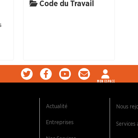
Code du Travail
s
MON ESPACE
Actualité
Nous rej
Entreprises
Services 