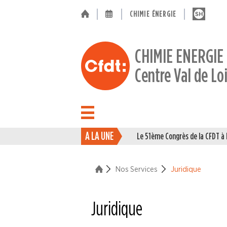
CHIMIE ÉNERGIE
CHIMIE ENERGIE
Centre Val de Lo
A LA UNE
Le 51ème Congrès de la CFDT 
ACTUALITÉ
ENTREPRISES
Nos Services
Juridique
NOS
Juridique
SERVICES