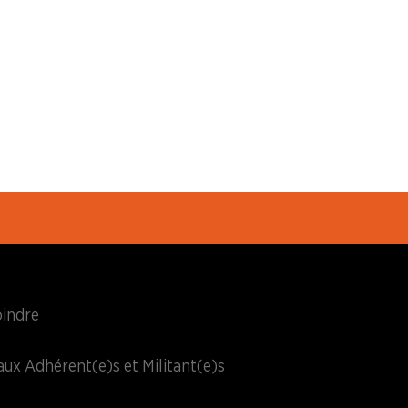
oindre
aux Adhérent(e)s et Militant(e)s