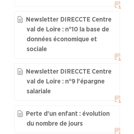
Formation Syndicale
Newsletter DIRECCTE Centre
NOUS
val de Loire : n°10 la base de
CONNAÎTRE
données économique et
LA
sociale
BOITE
À
OUTILS
Newsletter DIRECCTE Centre
AGENDA
val de Loire : n°9 l'épargne
Adhérer
Pourquoi
salariale
en
adhérer ?
ligne
Perte d'un enfant : évolution
du nombre de jours