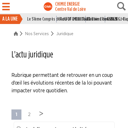
CHIMIE ENERGIE
Centre Val de Loire
A LA UNE
Le 51ème Congrès de la CFDT à BORDEAUX
CR du CA CMCAS Tours Blois 27 mai 2026
Elections du CSE LSI : J-1
Grille IEG : Cl
ACTUALITÉ
Nos Services
Juridique
ENTREPRISES
NOS
L'actu juridique
SERVICES
Le syndicat pour les jeunes
Rubrique permettant de retrouver en un coup
d’œil les évolutions récentes de la loi pouvant
Le syndicat pour les cadres
impacter votre quotidien.
Juridique
>
Les accords nationaux interprofessionels
1
2
Conventions Collectives Nationales