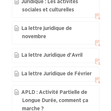
Juridique : Les activités
sociales et culturelles
Calcul des indemnités de licenciement et (…)
Comment fonctionne la justice
La lettre juridique de
novembre
Fiches "Vos Droits"
La lettre Juridique d'Avril
La question du moment ...
L'actu juridique
La lettre Juridique de Février
Code du Travail
Faire Vivre le Collectif
APLD : Activité Partielle de
Longue Durée, comment ça
Les Risques Industriels Majeurs
marche ?