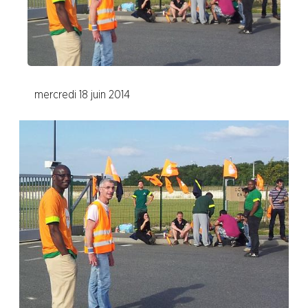
Leguay Emballages
SCA Orléans
SCA Tissue France
mercredi 18 juin 2014
Branche Pétrole
Branche Pharma
Branche Plasturgie
Branche Verre
NOS
SERVICES
NOUS
CONNAÎTRE