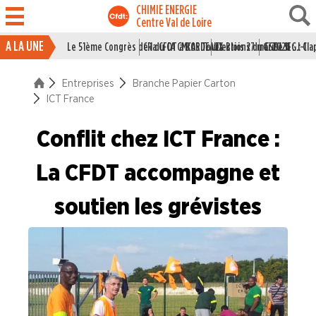
CHIMIE ENERGIE
Centre Val de Loire
A LA UNE
Le 51ème Congrès de la CFDT à BORDEAUX
CR du CA CMCAS Tours Blois 27 mai 2026
Elections du CSE LSI : J-1
Grille IEG : Cl
ACTUALITÉ
Entreprises
Branche Papier Carton
ENTREPRISES
ICT France
Branche Caoutchouc
Conflit chez ICT France :
Branche Chimie
La CFDT accompagne et
Branche I.E.G.
Branche Papier Carton
soutien les grévistes
All4labels Blois
Essity Gien
ICT France