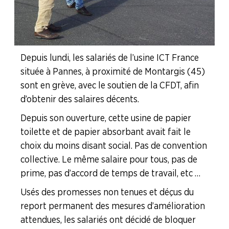
LA
BOITE
À
OUTILS
Depuis lundi, les salariés de l’usine ICT France
située à Pannes, à proximité de Montargis (45)
AGENDA
sont en grève, avec le soutien de la CFDT, afin
Adhérer
Pourquoi
en
adhérer ?
d’obtenir des salaires décents.
ligne
Depuis son ouverture, cette usine de papier
toilette et de papier absorbant avait fait le
choix du moins disant social. Pas de convention
collective. Le même salaire pour tous, pas de
prime, pas d’accord de temps de travail, etc …
Usés des promesses non tenues et déçus du
report permanent des mesures d’amélioration
attendues, les salariés ont décidé de bloquer