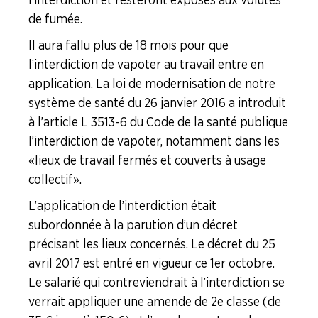
de fumée.
Formation Syndicale
Il aura fallu plus de 18 mois pour que
NOUS
l’interdiction de vapoter au travail entre en
CONNAÎTRE
application. La loi de modernisation de notre
système de santé du 26 janvier 2016 a introduit
LA
BOITE
à l’article L 3513-6 du Code de la santé publique
À
l’interdiction de vapoter, notamment dans les
OUTILS
« lieux de travail fermés et couverts à usage
collectif ».
AGENDA
L’application de l’interdiction était
Adhérer
Pourquoi
en
adhérer ?
subordonnée à la parution d’un décret
ligne
précisant les lieux concernés. Le décret du 25
avril 2017 est entré en vigueur ce 1er octobre.
Le salarié qui contreviendrait à l’interdiction se
verrait appliquer une amende de 2e classe (de