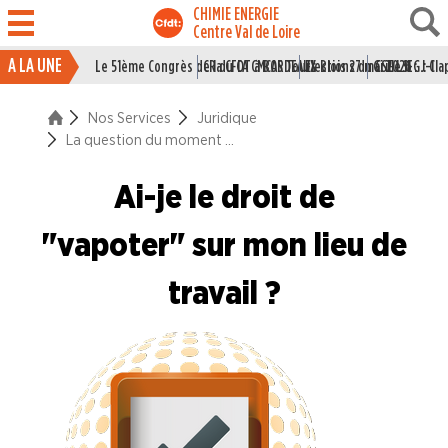
CHIMIE ENERGIE
Centre Val de Loire
A LA UNE
Le 51ème Congrès de la CFDT à BORDEAUX
CR du CA CMCAS Tours Blois 27 mai 2026
Elections du CSE LSI : J-1
Grille IEG : Cl
ACTUALITÉ
Nos Services
Juridique
ENTREPRISES
La question du moment ...
NOS
Ai-je le droit de
SERVICES
"vapoter" sur mon lieu de
Le syndicat pour les jeunes
travail ?
Le syndicat pour les cadres
Juridique
Les accords nationaux interprofessionels
Conventions Collectives Nationales