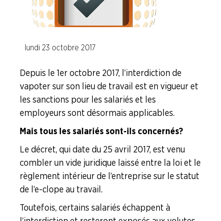
Calcul des indemnités de licenciement et (…)
lundi 23 octobre 2017
Comment fonctionne la justice
Depuis le 1er octobre 2017, l’interdiction de
Fiches "Vos Droits"
vapoter sur son lieu de travail est en vigueur et
La question du moment ...
les sanctions pour les salariés et les
employeurs sont désormais applicables.
L'actu juridique
Mais tous les salariés sont-ils concernés ?
Le décret, qui date du 25 avril 2017, est venu
Code du Travail
combler un vide juridique laissé entre la loi et le
règlement intérieur de l’entreprise sur le statut
Faire Vivre le Collectif
de l’e-clope au travail.
Les Risques Industriels Majeurs
Toutefois, certains salariés échappent à
l’interdiction et resteront exposés aux volutes