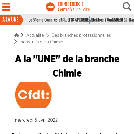
CHIMIE ENERGIE
Centre Val de Loire
A LA UNE
Le 51ème Congrès de la CFDT à BORDEAUX
CR du CA CMCAS Tours Blois 27 mai 2026
Elections du CSE LSI : J-1
Grille IEG : Cl
ACTUALITÉ
Actualité
Des branches professionnelles
La vie du Syndicat
Industries de la Chimie
Des branches professionne
A la "UNE" de la branche
Industries du Caoutchouc
Chimie
Industries de la Chimie
Industries Electriques et Gaziéres
Industries du Papier Carton
mercredi 6 avril 2022
Industries du Pétrole