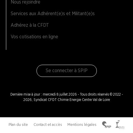
Nous rejoindre
Services aux Adhérent(e)s et Militant(e)s
Adhérez à la CFDT
Vos cotisations en ligne
Se connecter à SPIP
Dernière mise à jour : mercredi 8 juillet 2026 - Tous droits réservés © 2022 -
2026, Syndicat CFDT Chimie Energie Centre Val de Loire
Plan du site
Contact et accès
Mentions légales