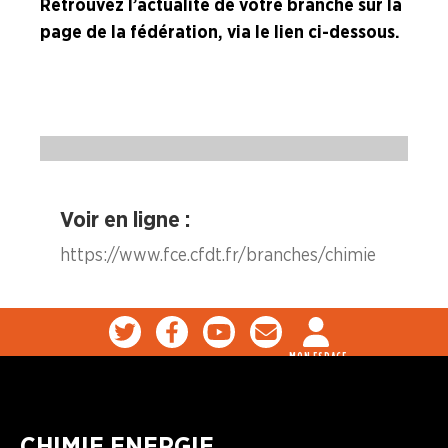
Retrouvez l’actualité de votre branche sur la
Industries de la Plasturgie
page de la fédération, via le lien ci-dessous.
Industries Pharmaceutiques
Industries du Verre
A la "Une"
Voir en ligne :
https://www.fce.cfdt.fr/branches/chimie
Syndicalisme HEBDO
Les extraits du Mag Fce
MON ESPACE
COVID 19
Les extraits du CFDT magazine
CHIMIE ENERGIE