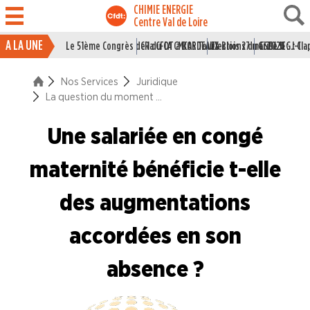
CHIMIE ENERGIE
Centre Val de Loire
A LA UNE
Le 51ème Congrès de la CFDT à BORDEAUX
CR du CA CMCAS Tours Blois 27 mai 2026
Elections du CSE LSI : J-1
Grille IEG : Cl
ACTUALITÉ
Nos Services
Juridique
ENTREPRISES
La question du moment ...
NOS
Une salariée en congé
SERVICES
maternité bénéficie t-elle
Le syndicat pour les jeunes
des augmentations
Le syndicat pour les cadres
accordées en son
Juridique
absence ?
Les accords nationaux interprofessionels
Conventions Collectives Nationales