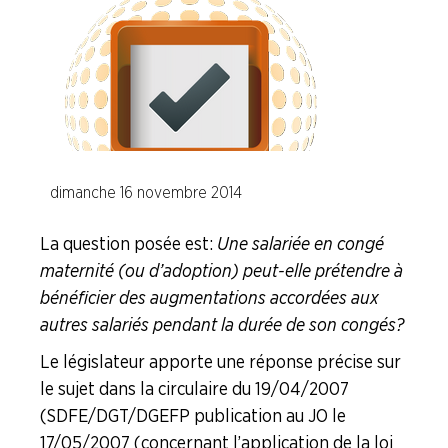
Calcul des indemnités de licenciement et (…)
Comment fonctionne la justice
Fiches "Vos Droits"
dimanche 16 novembre 2014
La question du moment ...
La question posée est :
Une salariée en congé
L'actu juridique
maternité (ou d’adoption) peut-elle prétendre à
bénéficier des augmentations accordées aux
Code du Travail
autres salariés pendant la durée de son congés ?
Le législateur apporte une réponse précise sur
Faire Vivre le Collectif
le sujet dans la circulaire du 19/04/2007
(SDFE/DGT/DGEFP publication au JO le
Les Risques Industriels Majeurs
17/05/2007 (concernant l’application de la loi