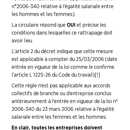
n° 2006-340 relative à l’égalité salariale entre
Formation Syndicale
les hommes et les femmes).
NOUS
La circulaire répond que
OUI
et précise les
CONNAÎTRE
conditions dans lesquelles ce rattrapage doit
avoir lieu.
LA
BOITE
L’article 2 du décret indique que cette mesure
À
est applicable à compter du 25/03/2006 (date
OUTILS
entrée en vigueur de la loi comme le confirme
AGENDA
l’article L 1225-26 du Code du travail)
[
1
]
Adhérer
Pourquoi
Cette règle n’est pas applicable aux accords
en
adhérer ?
ligne
collectifs de branche ou d’entreprise conclus
antérieurement à l’entrée en vigueur de la loi nº
2006-340 du 23 mars 2006 relative à l’égalité
salariale entre les femmes et les hommes.
En clair, toutes les entreprises doivent