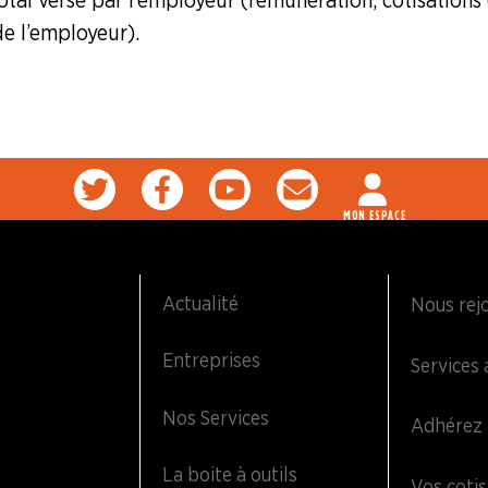
otal versé par l’employeur (rémunération, cotisations 
de l’employeur).
MON ESPACE
Actualité
Nous rej
Entreprises
Services 
Nos Services
Adhérez 
La boite à outils
Vos cotis