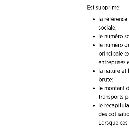
La question du moment .
Est supprimé :
la référence
L'actu juridique
sociale ;
le numéro so
Code du Travail
le numéro de
principale e
Faire Vivre le Collectif
entreprises 
la nature et
Les Risques Industriels Majeurs
brute ;
le montant d
Formation Syndicale
transports p
le récapitul
NOUS
CONNAÎTRE
des cotisati
Lorsque ces 