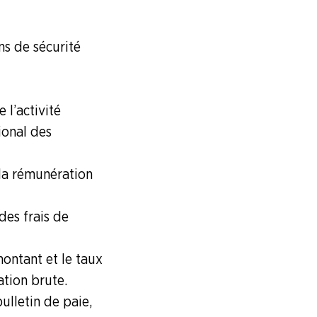
ns de sécurité
l’activité
ional des
 la rémunération
des frais de
montant et le taux
ation brute.
ulletin de paie,