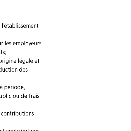
 l’établissement
ur les employeurs
s ;
origine légale et
éduction des
la période,
ublic ou de frais
 contributions