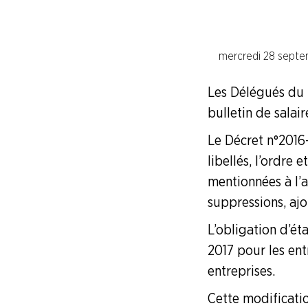
Le syndicat pour les jeunes
mercredi 28 septe
Le syndicat pour les cadres
Juridique
Les Délégués du 
bulletin de salai
Les accords nationaux interprofess
Le Décret n°2016-
libellés, l’ordre
Conventions Collectives Nationales
mentionnées à l’a
suppressions, aj
Calcul des indemnités de licencieme
L’obligation d’éta
Comment fonctionne la justice
2017 pour les ent
entreprises.
Fiches "Vos Droits"
Cette modificatio