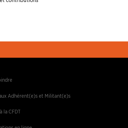
et contributions
oindre
aux Adhérent(e)s et Militant(e)s
à la CFDT
ations en ligne