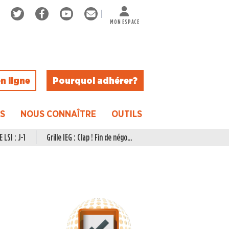
MON ESPACE
n ligne
Pourquoi adhérer ?
ES
NOUS CONNAÎTRE
OUTILS
 LSI : J-1
Grille IEG : Clap ! Fin de négo...