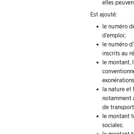
LA
elles peuven
BOITE
À
Est ajouté :
OUTILS
le numéro de
AGENDA
d’emploi ;
le numéro d’
Adhérer
Pourquoi
en
adhérer ?
inscrits au r
ligne
le montant, l
conventionne
exonérations
la nature et
notamment au
de transport
le montant t
sociales ;