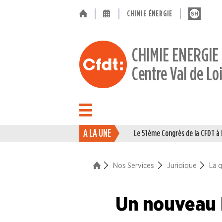
CHIMIE ÉNERGIE
CHIMIE ENERGIE
Centre Val de Lo
A LA UNE
Le 51ème Congrès de la CFDT 
ACTUALITÉ
ENTREPRISES
Nos Services
Juridique
La 
NOS
Un nouveau b
SERVICES