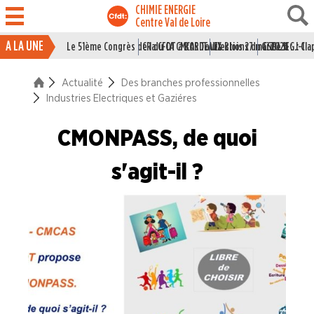
CHIMIE ENERGIE
Centre Val de Loire
A LA UNE
Le 51ème Congrès de la CFDT à BORDEAUX
CR du CA CMCAS Tours Blois 27 mai 2026
Elections du CSE LSI : J-1
Grille IEG : Cl
ACTUALITÉ
Actualité
Des branches professionnelles
La vie du Syndicat
Industries Electriques et Gaziéres
Des branches professionne
CMONPASS, de quoi
Industries du Caoutchouc
s'agit-il ?
Industries de la Chimie
Industries Electriques et Gaziéres
Industries du Papier Carton
Industries du Pétrole