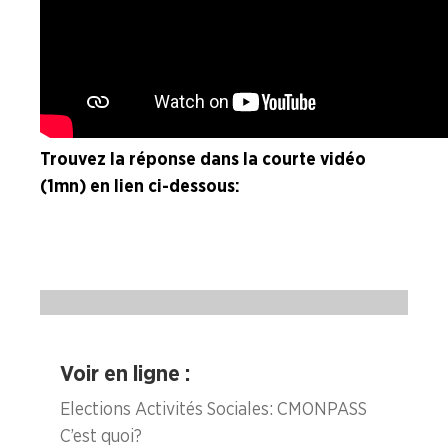
ENTREPRISES
NOS
SERVICES
NOUS
Trouvez la réponse dans la courte vidéo
CONNAÎTRE
(1mn) en lien ci-dessous :
LA
BOITE
À
OUTILS
AGENDA
Adhérer
Pourquoi
Voir en ligne :
en
adhérer ?
ligne
Elections Activités Sociales : CMONPASS
C’est quoi ?