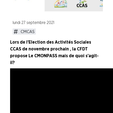
Industries de la Plasturgie
Industries Pharmaceutiques
lundi 27 septembre 2021
CMCAS
Industries du Verre
Lors de l’Election des Activités Sociales
CCAS de novembre prochain , la CFDT
A la "Une"
propose Le CMONPASS mais de quoi s’agit-
il ?
Syndicalisme HEBDO
Les extraits du Mag Fce
COVID 19
Les extraits du CFDT magazine