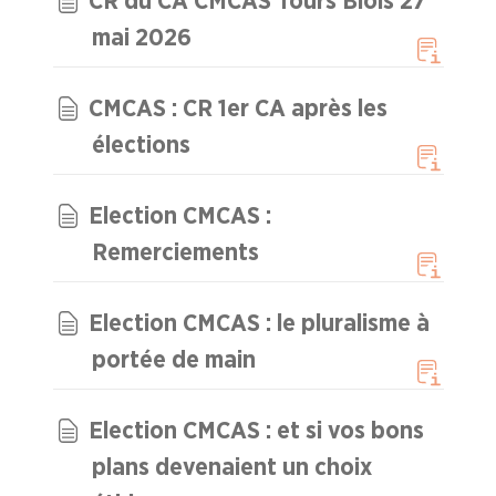
CR du CA CMCAS Tours Blois 27
Adhérer
Pourquoi
en
adhérer ?
mai 2026
ligne
CMCAS : CR 1er CA après les
élections
Election CMCAS :
Remerciements
Election CMCAS : le pluralisme à
portée de main
Election CMCAS : et si vos bons
plans devenaient un choix