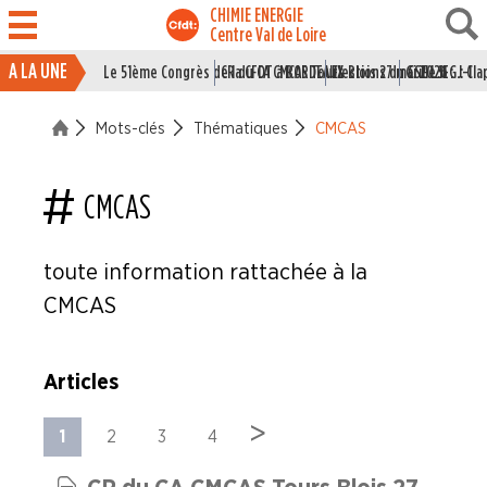
CHIMIE ENERGIE
Centre Val de Loire
A LA UNE
Le 51ème Congrès de la CFDT à BORDEAUX
CR du CA CMCAS Tours Blois 27 mai 2026
Elections du CSE LSI : J-1
Grille IEG : Cl
ACTUALITÉ
Mots-clés
Thématiques
CMCAS
ENTREPRISES
NOS
CMCAS
SERVICES
toute information rattachée à la
NOUS
CONNAÎTRE
CMCAS
LA
BOITE
Articles
À
OUTILS
>
1
2
3
4
AGENDA