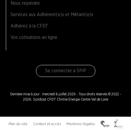
Nous rejoindre
Services aux Adhérent(e)s et Militant(e)s
Adhérez à la CFDT
Vos cotisations en ligne
Se connecter à SPIP
Dernière mise à jour : mercredi 8 juillet 2026 - Tous droits réservés © 2022 -
2026, Syndicat CFDT Chimie Energie Centre Val de Loire
Plan du site
Contact et accès
Mentions légales