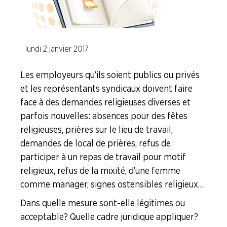
Calcul des indemnités de licenciement et (…)
lundi 2 janvier 2017
Comment fonctionne la justice
Fiches "Vos Droits"
Les employeurs qu’ils soient publics ou privés
et les représentants syndicaux doivent faire
face à des demandes religieuses diverses et
La question du moment ...
parfois nouvelles : absences pour des fêtes
religieuses, prières sur le lieu de travail,
L'actu juridique
demandes de local de prières, refus de
participer à un repas de travail pour motif
Code du Travail
religieux, refus de la mixité, d’une femme
comme manager, signes ostensibles religieux…
Faire Vivre le Collectif
Dans quelle mesure sont-elle légitimes ou
Les Risques Industriels Majeurs
acceptable ? Quelle cadre juridique appliquer ?