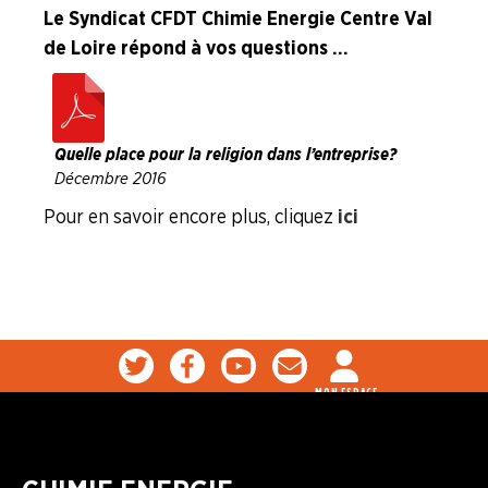
Le Syndicat CFDT Chimie Energie Centre Val
Formation Syndicale
de Loire répond à vos questions ...
NOUS
CONNAÎTRE
Quelle place pour la religion dans l’entreprise ?
LA
Décembre 2016
BOITE
À
Pour en savoir encore plus, cliquez
ici
OUTILS
AGENDA
Adhérer
Pourquoi
en
adhérer ?
ligne
MON ESPACE