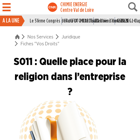
CHIMIE ENERGIE
Centre Val de Loire
A LA UNE
Le 51ème Congrès de la CFDT à BORDEAUX
CR du CA CMCAS Tours Blois 27 mai 2026
Elections du CSE LSI : J-1
Grille IEG : Cl
ACTUALITÉ
Nos Services
Juridique
ENTREPRISES
Fiches "Vos Droits"
NOS
S011 : Quelle place pour la
SERVICES
religion dans l’entreprise
Le syndicat pour les jeunes
?
Le syndicat pour les cadres
Juridique
Les accords nationaux interprofessionels
Conventions Collectives Nationales