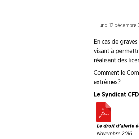
Le syndicat pour les jeunes
lundi 12 décembre 
Le syndicat pour les cadres
Juridique
En cas de graves 
visant à permettre
Les accords nationaux interprofess
réalisant des li
Comment le Comité
Conventions Collectives Nationales
extrêmes ?
Calcul des indemnités de licencieme
Le Syndicat CFDT
Comment fonctionne la justice
Fiches "Vos Droits"
Le droit d’alerte
Novembre 2016