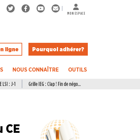
MON ESPACE
n ligne
Pourquoi adhérer ?
ES
NOUS CONNAÎTRE
OUTILS
 LSI : J-1
Grille IEG : Clap ! Fin de négo...
u CE