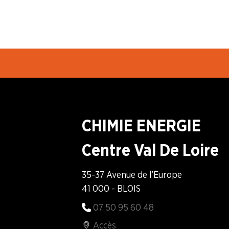
La question du moment ...
L'actu juridique
Code du Travail
Faire Vivre le Collectif
CHIMIE ENERGIE
Les Risques Industriels Majeurs
Centre Val De Loire
Formation Syndicale
35-37 Avenue de l’Europe
41 000 - BLOIS
NOUS
CONNAÎTRE
07 50 95 60 48
Accès