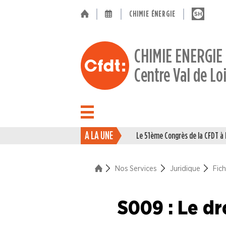
CHIMIE ÉNERGIE
CHIMIE ENERGIE
Centre Val de Lo
A LA UNE
Le 51ème Congrès de la CFDT 
ACTUALITÉ
ENTREPRISES
Nos Services
Juridique
Fic
NOS
S009 : Le dr
SERVICES