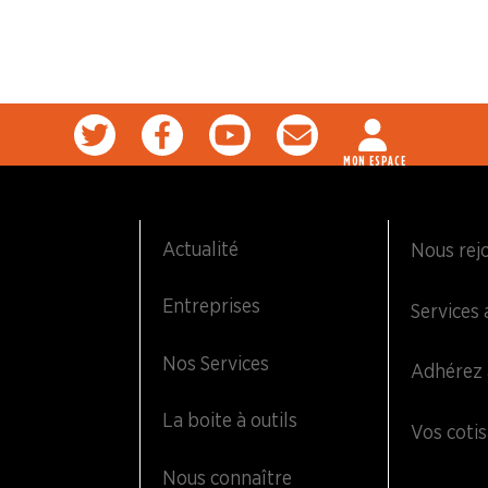
MON ESPACE
Actualité
Nous rej
Entreprises
Services 
Nos Services
Adhérez 
La boite à outils
Vos cotis
Nous connaître