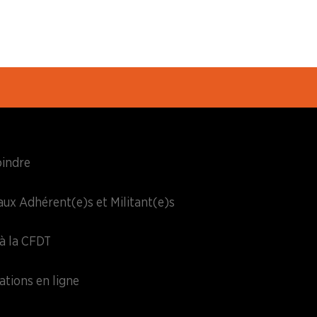
oindre
aux Adhérent(e)s et Militant(e)s
à la CFDT
ations en ligne