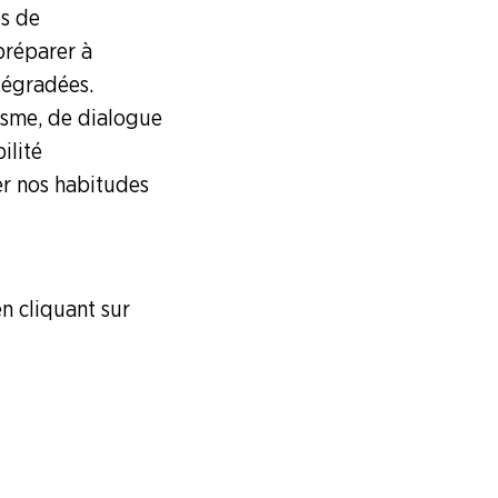
us de
 préparer à
dégradées.
isme, de dialogue
ilité
er nos habitudes
n cliquant sur