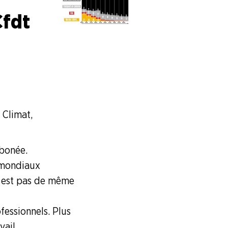
Cfdt
 Climat,
rbonée.
s mondiaux
en est pas de même
essionnels. Plus
vail.