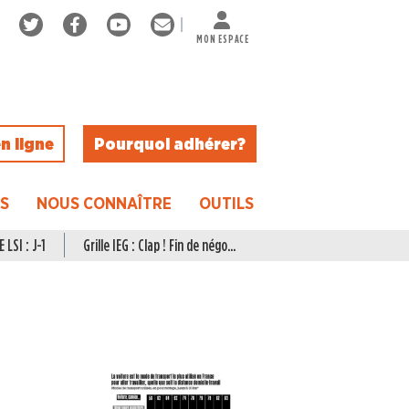
MON ESPACE
n ligne
Pourquoi adhérer ?
ES
NOUS CONNAÎTRE
OUTILS
 LSI : J-1
Grille IEG : Clap ! Fin de négo...