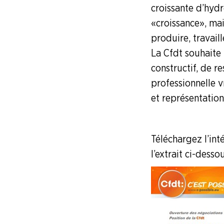
NOUS
croissante d’hyd
CONNAÎTRE
« croissance », ma
produire, travail
LA
BOITE
La Cfdt souhaite
À
constructif, de r
OUTILS
professionnelle v
et représentation
AGENDA
Adhérer
Pourquoi
en
adhérer ?
ligne
Téléchargez l’int
l’extrait ci-dessou