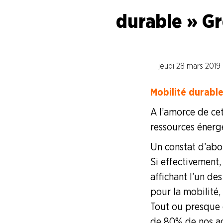
durable » Gr
Industries de la Chimie
Industries Electriques et
jeudi 28 mars 2019
Industries du Papier Carton
Mobilité durable 
Industries du Pétrole
A l’amorce de cet
ressources énergé
Industries de la Plasturgie
Un constat d’abor
Si effectivement,
Industries Pharmaceutiques
affichant l’un de
pour la mobilité,
Industries du Verre
Tout ou presque 
de 80% de nos agen