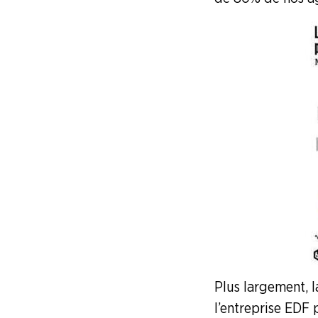
A la "Une"
Syndicalisme HEBDO
Les extraits du Mag Fce
COVID 19
Les extraits du CFDT magazine
ENTREPRISES
NOS
SERVICES
Plus largement, 
l’entreprise EDF 