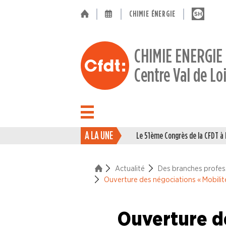
CHIMIE ÉNERGIE
CHIMIE ENERGIE
Centre Val de Lo
A LA UNE
Le 51ème Congrès de la CFDT 
ACTUALITÉ
Actualité
Des branches profes
La vie du Syndicat
Ouverture des négociations « Mobilité
Des branches professionne
Ouverture de
Industries du Caoutchouc