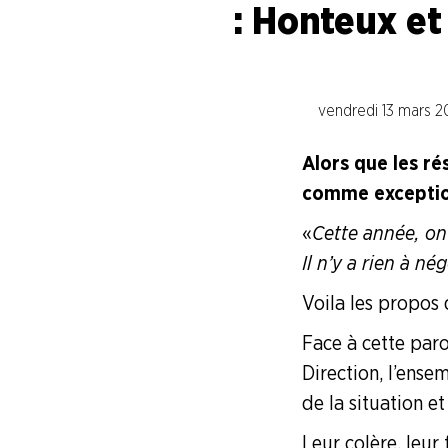
Branche I.E.G.
: Honteux et
Branche Papier Carton
All4labels Blois
vendredi 13 mars 2
Essity Gien
Alors que les ré
comme exceptionn
ICT France
«
Cette année, on
Il n’y a rien à nég
Leguay Emballages
Voila les propos d
Face à cette paro
SCA Orléans
Direction, l’ense
SCA Tissue France
de la situation et
Branche Pétrole
Leur colère, leur