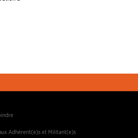
oindre
aux Adhérent(e)s et Militant(e)s