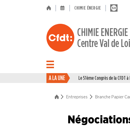
CHIMIE ÉNERGIE
CHIMIE ENERGIE
Centre Val de Lo
A LA UNE
Le 51ème Congrès de la CFDT 
ACTUALITÉ
ENTREPRISES
Entreprises
Branche Papier Ca
Branche Caoutchouc
Négociations
Branche Chimie