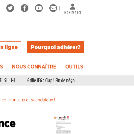
MON ESPACE
n ligne
Pourquoi adhérer ?
ES
NOUS CONNAÎTRE
OUTILS
 LSI : J-1
Grille IEG : Clap ! Fin de négo...
nce : Honteux et scandaleux !
ance