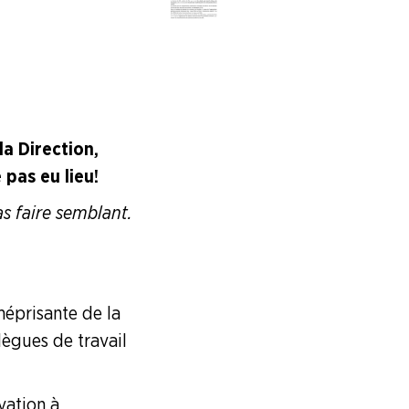
la Direction,
as eu lieu !
s faire semblant.
méprisante de la
lègues de travail
vation à