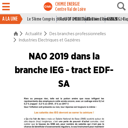
CHIMIE ENERGIE
Centre Val de Loire
A LA UNE
Le 51ème Congrès de la CFDT à BORDEAUX
CR du CA CMCAS Tours Blois 27 mai 2026
Elections du CSE LSI : J-1
Grille IEG : Cl
ACTUALITÉ
Actualité
Des branches professionnelles
La vie du Syndicat
Industries Electriques et Gaziéres
Des branches professionne
NAO 2019 dans la
Industries du Caoutchouc
branche IEG - tract EDF-
Industries de la Chimie
SA
Industries Electriques et Gaziéres
Industries du Papier Carton
Industries du Pétrole