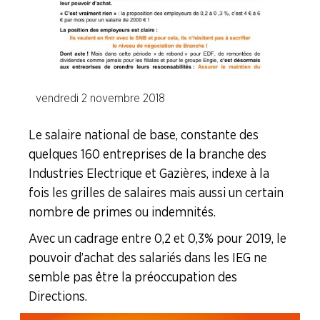
Industries de la Plasturgie
Industries Pharmaceutiques
vendredi 2 novembre 2018
Industries du Verre
Le salaire national de base, constante des
A la "Une"
quelques 160 entreprises de la branche des
Industries Electrique et Gazières, indexe à la
Syndicalisme HEBDO
fois les grilles de salaires mais aussi un certain
nombre de primes ou indemnités.
Les extraits du Mag Fce
Avec un cadrage entre 0,2 et 0,3% pour 2019, le
pouvoir d’achat des salariés dans les IEG ne
COVID 19
semble pas être la préoccupation des
Directions.
Les extraits du CFDT magazine