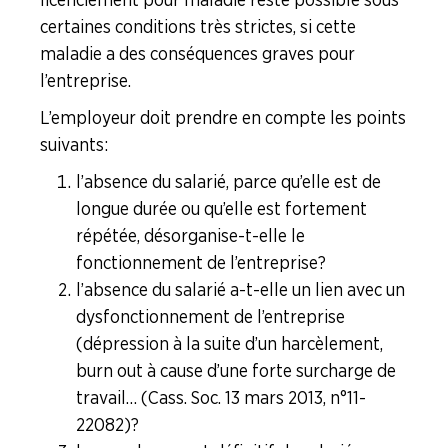
certaines conditions très strictes, si cette
Formation Syndicale
maladie a des conséquences graves pour
NOUS
l’entreprise.
CONNAÎTRE
L’employeur doit prendre en compte les points
suivants :
LA
BOITE
l’absence du salarié, parce qu’elle est de
À
OUTILS
longue durée ou qu’elle est fortement
répétée, désorganise-t-elle le
AGENDA
fonctionnement de l’entreprise ?
l’absence du salarié a-t-elle un lien avec un
Adhérer
Pourquoi
en
adhérer ?
dysfonctionnement de l’entreprise
ligne
(dépression à la suite d’un harcèlement,
burn out à cause d’une forte surcharge de
travail… (Cass. Soc. 13 mars 2013, n°11-
22082) ?