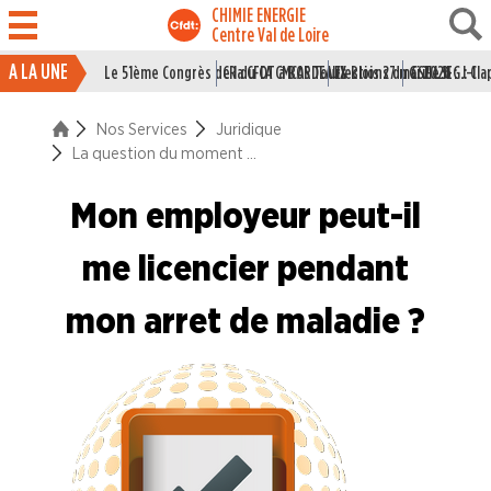
CHIMIE ENERGIE
Centre Val de Loire
A LA UNE
Le 51ème Congrès de la CFDT à BORDEAUX
CR du CA CMCAS Tours Blois 27 mai 2026
Elections du CSE LSI : J-1
Grille IEG : Cl
ACTUALITÉ
Nos Services
Juridique
ENTREPRISES
La question du moment ...
NOS
Mon employeur peut-il
SERVICES
me licencier pendant
Le syndicat pour les jeunes
mon arret de maladie ?
Le syndicat pour les cadres
Juridique
Les accords nationaux interprofessionels
Conventions Collectives Nationales