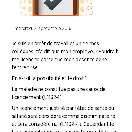
Calcul des indemnités de licenciement et (…)
mercredi 21 septembre 2016
Comment fonctionne la justice
Je suis en arrêt de travail et un de mes
Fiches "Vos Droits"
collègues m’a dit que mon employeur voudrait
La question du moment ...
me licencier parce que mon absence gène
l’entreprise.
L'actu juridique
En a-t-il la possibilité et le droit ?
La maladie ne constitue pas une cause de
Code du Travail
licenciement (L1132-1).
Faire Vivre le Collectif
Un licenciement justifié par l’état de santé du
salarié sera considéré comme discriminatoire
Les Risques Industriels Majeurs
et sera considéré nul (L1132-4). Cependant le
licenciement pour maladie reste possible sous