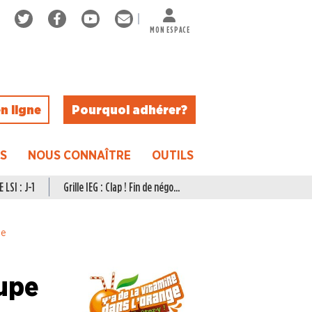
MON ESPACE
n ligne
Pourquoi adhérer ?
ES
NOUS CONNAÎTRE
OUTILS
 LSI : J-1
Grille IEG : Clap ! Fin de négo...
pe
oupe