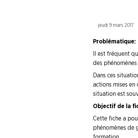
Le syndicat pour les jeunes
jeudi 9 mars 2017
Le syndicat pour les cadres
Juridique
Problématique :
Faire Vivre le Collectif
Il est fréquent q
des phénomènes 
Les 5 pratiques qui favorisent le 
Dans ces situation
actions mises en 
Les idées reçues
situation est sou
Le plus à l'adhérent
Objectif de la fic
Cette fiche a po
Les outils
phénomènes de gr
La CFDT vous parle !
formation.