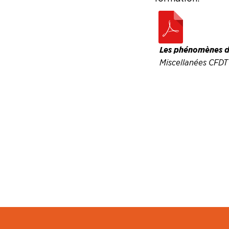
Les Miscellanées
Les phénomènes d
Les Risques Industriels Majeurs
Miscellanées CFDT
Formation Syndicale
NOUS
CONNAÎTRE
LA
BOITE
À
OUTILS
AGENDA