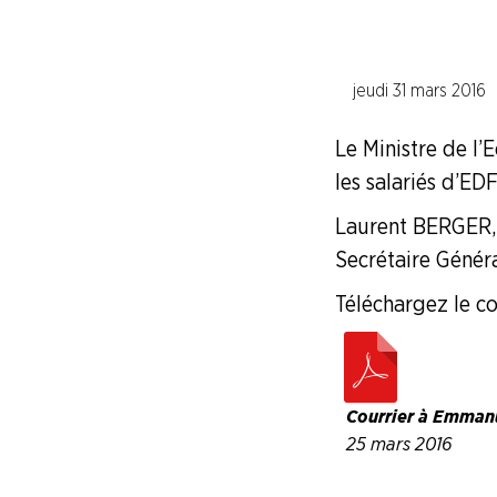
Industries de la Chimie
jeudi 31 mars 2016
Industries Electriques et
Le Ministre de l’
Industries du Papier Carton
les salariés d’ED
Laurent BERGER,
Industries du Pétrole
Secrétaire Généra
Industries de la Plasturgie
Téléchargez le cou
Industries Pharmaceutiques
Courrier à Emma
Industries du Verre
25 mars 2016