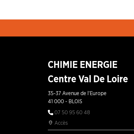
A la "Une"
Syndicalisme HEBDO
Les extraits du Mag Fce
COVID 19
CHIMIE ENERGIE
Centre Val De Loire
Les extraits du CFDT magazine
35-37 Avenue de l’Europe
ENTREPRISES
41 000 - BLOIS
07 50 95 60 48
NOS
SERVICES
Accès