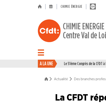
CHIMIE ÉNERGIE
CHIMIE ENERGIE
Centre Val de Lo
A LA UNE
Le 51ème Congrès de la CFDT 
ACTUALITÉ
Actualité
Des branches profes
La vie du Syndicat
Des branches professionne
La CFDT ré
Industries du Caoutchouc