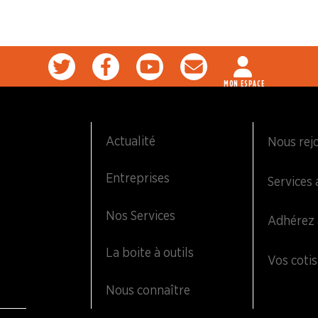
MON ESPACE
Actualité
Nous rej
Entreprises
Services 
Nos Services
Adhérez 
La boite à outils
Vos cotis
Nous connaître