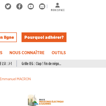
MON ESPACE
n ligne
Pourquoi adhérer ?
ES
NOUS CONNAÎTRE
OUTILS
 LSI : J-1
Grille IEG : Clap ! Fin de négo...
à Emmanuel MACRON