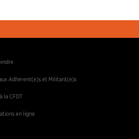
oindre
aux Adhérent(e)s et Militant(e)s
à la CFDT
ations en ligne