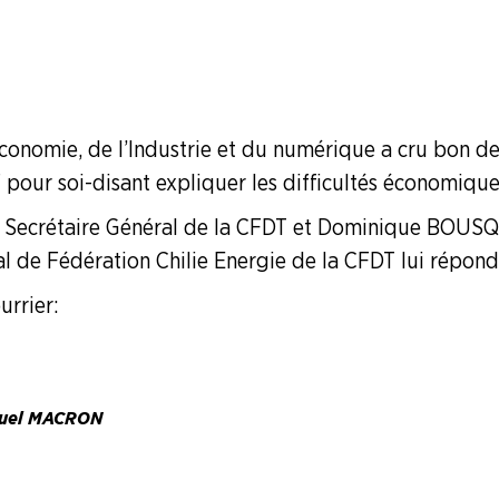
 Gaziéres
Economie, de l’Industrie et du numérique a cru bon de
F pour soi-disant expliquer les difficultés économiques
 Secrétaire Général de la CFDT et Dominique BOU
l de Fédération Chilie Energie de la CFDT lui répond
rrier :
nuel MACRON