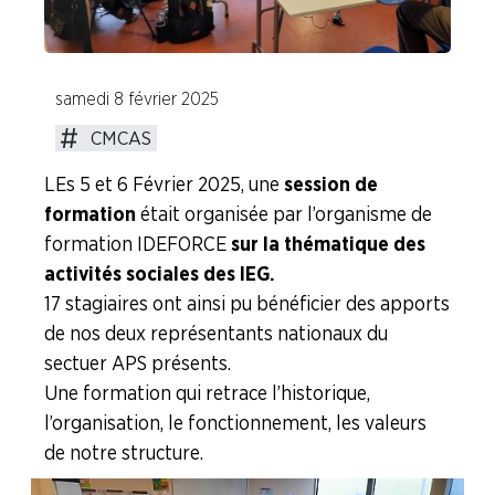
Industries de la Plasturgie
Industries Pharmaceutiques
samedi 8 février 2025
CMCAS
Industries du Verre
LEs 5 et 6 Février 2025, une
session de
formation
était organisée par l’organisme de
A la "Une"
formation IDEFORCE
sur la thématique des
activités sociales des IEG.
Syndicalisme HEBDO
17 stagiaires ont ainsi pu bénéficier des apports
de nos deux représentants nationaux du
Les extraits du Mag Fce
sectuer APS présents.
Une formation qui retrace l’historique,
COVID 19
l’organisation, le fonctionnement, les valeurs
de notre structure.
Les extraits du CFDT magazine