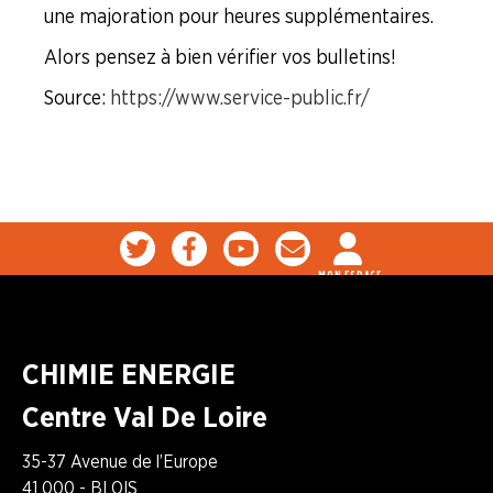
une majoration pour heures supplémentaires.
Formation Syndicale
Alors pensez à bien vérifier vos bulletins !
NOUS
Source :
https://www.service-public.fr/
CONNAÎTRE
LA
BOITE
À
OUTILS
MON ESPACE
AGENDA
Adhérer
Pourquoi
en
adhérer ?
ligne
CHIMIE ENERGIE
Centre Val De Loire
35-37 Avenue de l’Europe
41 000 - BLOIS