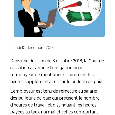
Calcul des indemnités de licenciement et (…)
Comment fonctionne la justice
Fiches "Vos Droits"
lundi 10 décembre 2018
La question du moment ...
Dans une décision du 3 octobre 2018, la Cour de
L'actu juridique
cassation a rappelé l’obligation pour
l’employeur de mentionner clairement les
heures supplémentaires sur le bulletin de paie.
Code du Travail
L’employeur est tenu de remettre au salarié
Faire Vivre le Collectif
des bulletins de paie qui précisent le nombre
d’heures de travail et distinguant les heures
Les Risques Industriels Majeurs
payées au taux normal et celles comportant