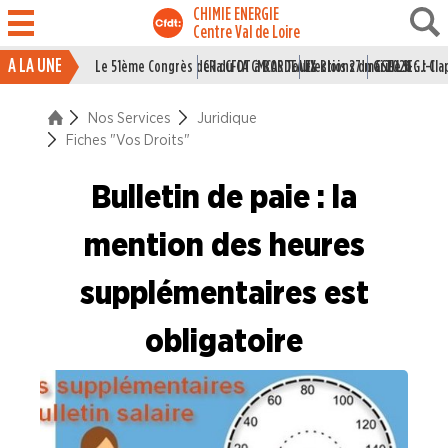
CHIMIE ENERGIE
Centre Val de Loire
A LA UNE
Le 51ème Congrès de la CFDT à BORDEAUX
CR du CA CMCAS Tours Blois 27 mai 2026
Elections du CSE LSI : J-1
Grille IEG : Cl
ACTUALITÉ
Nos Services
Juridique
ENTREPRISES
Fiches "Vos Droits"
NOS
Bulletin de paie : la
SERVICES
mention des heures
Le syndicat pour les jeunes
supplémentaires est
Le syndicat pour les cadres
obligatoire
Juridique
Les accords nationaux interprofessionels
Conventions Collectives Nationales