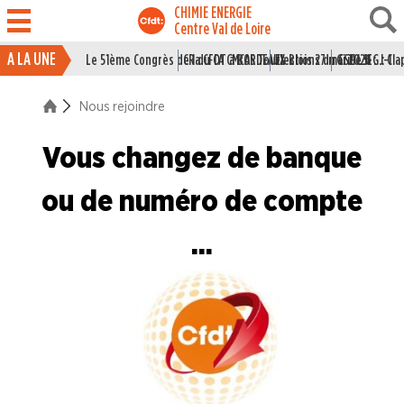
CHIMIE ENERGIE
Centre Val de Loire
A LA UNE
Le 51ème Congrès de la CFDT à BORDEAUX
CR du CA CMCAS Tours Blois 27 mai 2026
Elections du CSE LSI : J-1
Grille IEG : Cl
ACTUALITÉ
Nous rejoindre
ENTREPRISES
Vous changez de banque
NOS
SERVICES
ou de numéro de compte
NOUS
...
CONNAÎTRE
LA
BOITE
À
OUTILS
AGENDA