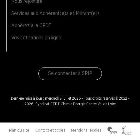
Nous rejoindre
Services aux Adhérent(e)s et Militant(e)s
Adhérez à la CFDT
Vos cotisations en ligne
Se connecter à SPIP
Dernière mise à jour : mercredi 8 juillet 2026 - Tous droits réservés © 2022 -
2026, Syndicat CFDT Chimie Energie Centre Val de Loire
Plan du site
Contact et accès
Mentions légales