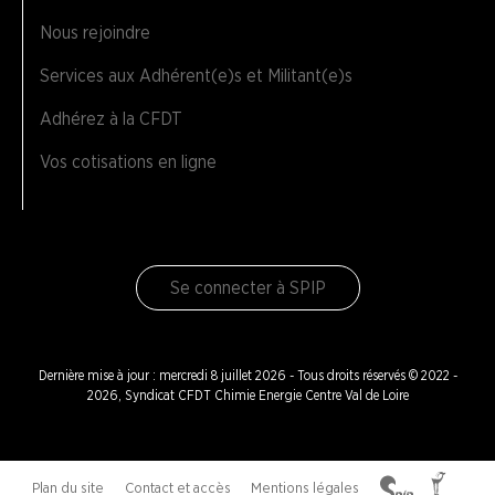
Nous rejoindre
Services aux Adhérent(e)s et Militant(e)s
Adhérez à la CFDT
Vos cotisations en ligne
Se connecter à SPIP
Dernière mise à jour : mercredi 8 juillet 2026 - Tous droits réservés © 2022 -
2026, Syndicat CFDT Chimie Energie Centre Val de Loire
Plan du site
Contact et accès
Mentions légales