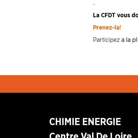
.
LA
La CFDT vous do
BOITE
À
Prenez-la !
OUTILS
Participez
a la pl
AGENDA
Adhérer
Pourquoi
en
adhérer ?
ligne
CHIMIE ENERGIE
Centre Val De Loire