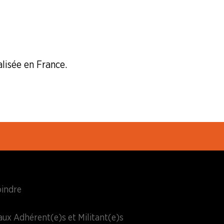
alisée en France.
oindre
aux Adhérent(e)s et Militant(e)s