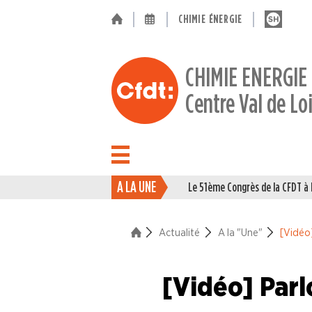
CHIMIE ÉNERGIE
CHIMIE ENERGIE
Centre Val de Lo
A LA UNE
Le 51ème Congrès de la CFDT 
ACTUALITÉ
Actualité
A la "Une"
[Vidéo]
La vie du Syndicat
Des branches professionne
[Vidéo] Parl
A la "Une"