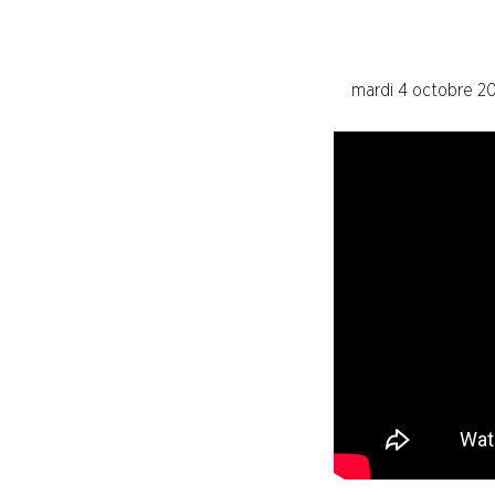
Syndicalisme HEBDO
mardi 4 octobre 2
Les extraits du Mag Fce
COVID 19
Les extraits du CFDT magazine
ENTREPRISES
NOS
SERVICES
NOUS
CONNAÎTRE