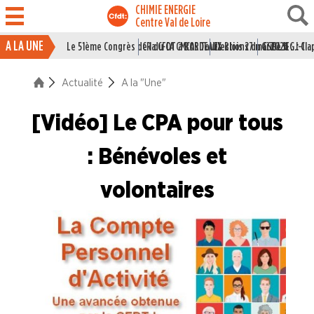
CHIMIE ENERGIE
Centre Val de Loire
A LA UNE
Le 51ème Congrès de la CFDT à BORDEAUX
CR du CA CMCAS Tours Blois 27 mai 2026
Elections du CSE LSI : J-1
Grille IEG : Cl
ACTUALITÉ
Actualité
A la "Une"
La vie du Syndicat
[Vidéo] Le CPA pour tous
Des branches professionne
A la "Une"
: Bénévoles et
volontaires
Syndicalisme HEBDO
Les extraits du Mag Fce
COVID 19
Les extraits du CFDT magazine