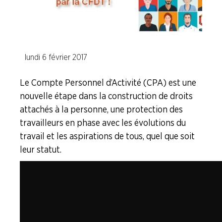
ENTREPRISES
NOS
SERVICES
lundi 6 février 2017
NOUS
Le Compte Personnel d’Activité (CPA) est une
CONNAÎTRE
nouvelle étape dans la construction de droits
attachés à la personne, une protection des
LA
travailleurs en phase avec les évolutions du
BOITE
À
travail et les aspirations de tous, quel que soit
OUTILS
leur statut.
AGENDA
Adhérer
Pourquoi
en
adhérer ?
ligne