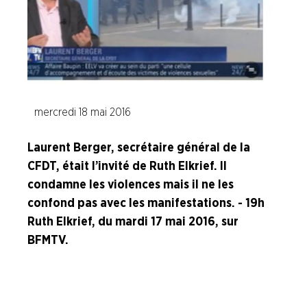
ENTREPRISES
NOS
SERVICES
NOUS
mercredi 18 mai 2016
CONNAÎTRE
Laurent Berger, secrétaire général de la
LA
CFDT, était l’invité de Ruth Elkrief. Il
BOITE
condamne les violences mais il ne les
À
OUTILS
confond pas avec les manifestations. - 19h
Ruth Elkrief, du mardi 17 mai 2016, sur
AGENDA
BFMTV.
Adhérer
Pourquoi
en
adhérer ?
ligne