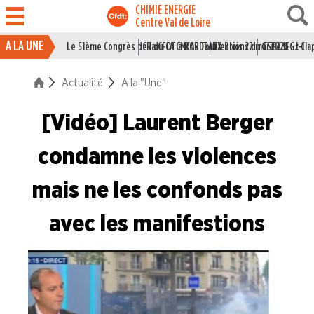
CHIMIE ENERGIE
Centre Val de Loire
A LA UNE
Le 51ème Congrès de la CFDT à BORDEAUX
CR du CA CMCAS Tours Blois 27 mai 2026
Elections du CSE LSI : J-1
Grille IEG : Cl
ACTUALITÉ
Actualité
A la "Une"
La vie du Syndicat
[Vidéo] Laurent Berger
Des branches professionne
A la "Une"
condamne les violences
mais ne les confonds pas
Syndicalisme HEBDO
avec les manifestions
Les extraits du Mag Fce
COVID 19
Les extraits du CFDT magazine