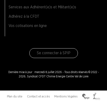
Services aux Adhérent(e)s et Militant(e)s
Adhérez à la CFDT
Vos cotisations en ligne
Se connecter à SPIP
Dernière mise à jour : mercredi 8 juillet 2026 - Tous droits réservés © 2022 -
2026, Syndicat CFDT Chimie Energie Centre Val de Loire
Plan du site
Contact et accès
Mentions légales