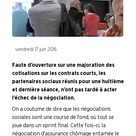
ENTREPRISES
NOS
SERVICES
NOUS
vendredi 17 juin 2016
CONNAÎTRE
Faute d’ouverture sur une majoration des
LA
cotisations sur les contrats courts, les
BOITE
partenaires sociaux réunis pour une huitième
À
OUTILS
et dernière séance, n’ont pas tardé à acter
l’échec de la négociation.
AGENDA
On a coutume de dire que les négociations
Adhérer
Pourquoi
sociales sont une course de fond, où tout se
en
adhérer ?
ligne
joue dans un sprint final. Cette fois-ci, la
négociation d’assurance chômage entamée le