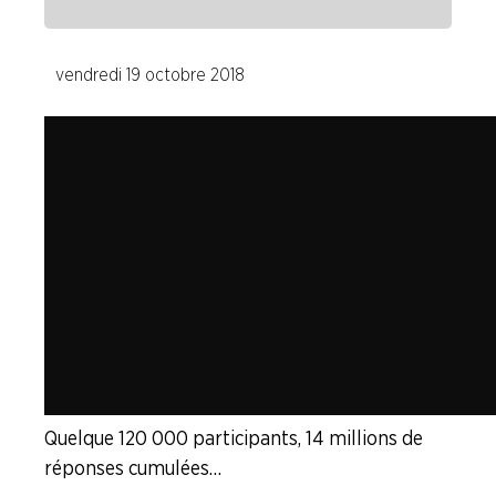
ENTREPRISES
vendredi 19 octobre 2018
NOS
SERVICES
NOUS
CONNAÎTRE
LA
BOITE
À
OUTILS
AGENDA
Adhérer
Pourquoi
en
adhérer ?
Quelque 120 000 participants, 14 millions de
ligne
réponses cumulées…