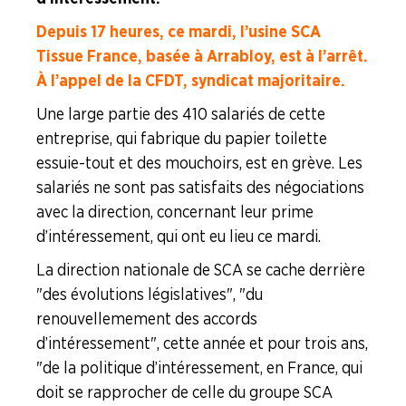
Depuis 17 heures, ce mardi, l’usine SCA
LA
BOITE
Tissue France, basée à Arrabloy, est à l’arrêt.
À
À l’appel de la CFDT, syndicat majoritaire.
OUTILS
Une large partie des 410 salariés de cette
AGENDA
entreprise, qui fabrique du papier toilette
Adhérer
Pourquoi
essuie-tout et des mouchoirs, est en grève. Les
en
adhérer ?
salariés ne sont pas satisfaits des négociations
ligne
avec la direction, concernant leur prime
d’intéressement, qui ont eu lieu ce mardi.
La direction nationale de SCA se cache derrière
"des évolutions législatives", "du
renouvellemement des accords
d’intéressement", cette année et pour trois ans,
"de la politique d’intéressement, en France, qui
doit se rapprocher de celle du groupe SCA