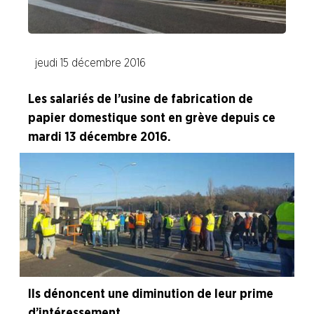
Leguay Emballages
jeudi 15 décembre 2016
SCA Orléans
SCA Tissue France
Les salariés de l’usine de fabrication de
papier domestique sont en grève depuis ce
Branche Pétrole
mardi 13 décembre 2016.
Branche Pharma
Branche Plasturgie
Branche Verre
NOS
SERVICES
NOUS
Ils dénoncent une diminution de leur prime
CONNAÎTRE
d’intéressement.