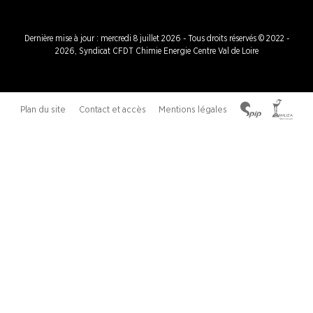
Dernière mise à jour : mercredi 8 juillet 2026 - Tous droits réservés © 2022 -
2026, Syndicat CFDT Chimie Energie Centre Val de Loire
Plan du site
Contact et accès
Mentions légales