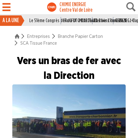
CHIMIE ENERGIE
Centre Val de Loire
A LA UNE
Le 51ème Congrès de la CFDT à BORDEAUX
CR du CA CMCAS Tours Blois 27 mai 2026
Elections du CSE LSI : J-1
Grille IEG : Cl
ACTUALITÉ
Entreprises
Branche Papier Carton
ENTREPRISES
SCA Tissue France
Branche Caoutchouc
Vers un bras de fer avec
Branche Chimie
la Direction
Branche I.E.G.
Branche Papier Carton
All4labels Blois
Essity Gien
ICT France