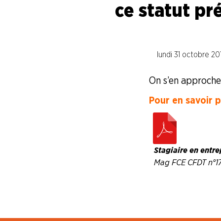
ce statut pr
Syndicalisme HEBDO
Les extraits du Mag Fce
lundi 31 octobre 20
On s’en approche 
COVID 19
Pour en savoir pl
Les extraits du CFDT magazine
ENTREPRISES
Stagiaire en entre
Mag FCE CFDT n°1
NOS
SERVICES
NOUS
CONNAÎTRE