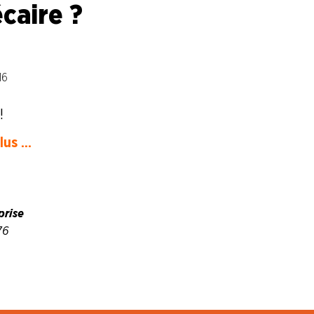
écaire ?
16
!
us ...
prise
76