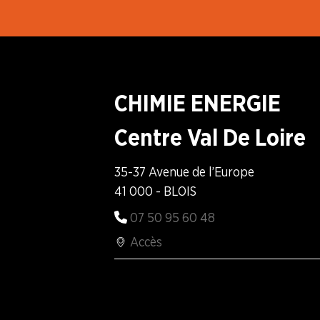
LA
BOITE
À
OUTILS
CHIMIE ENERGIE
AGENDA
Centre Val De Loire
Adhérer
Pourquoi
en
adhérer ?
ligne
35-37 Avenue de l’Europe
41 000 - BLOIS
07 50 95 60 48
Accès