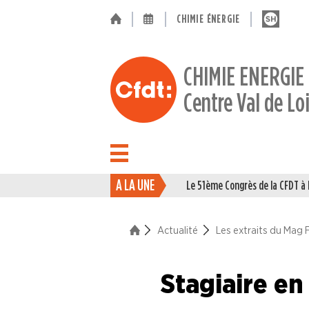
CHIMIE ÉNERGIE
CHIMIE ENERGIE
Centre Val de Lo
A LA UNE
Le 51ème Congrès de la CFDT 
ACTUALITÉ
Actualité
Les extraits du Mag 
La vie du Syndicat
Des branches professionne
Stagiaire en 
A la "Une"