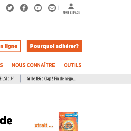
MON ESPACE
n ligne
Pourquoi adhérer ?
ES
NOUS CONNAÎTRE
OUTILS
 LSI : J-1
Grille IEG : Clap ! Fin de négo...
 de