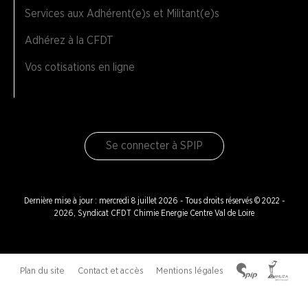
Services aux Adhérent(e)s et Militant(e)s
Adhérez à la CFDT
Vos cotisations en ligne
Se connecter à SPIP
Dernière mise à jour : mercredi 8 juillet 2026 - Tous droits réservés © 2022 -
2026, Syndicat CFDT Chimie Energie Centre Val de Loire
Plan du site
Contact et accès
Mentions légales