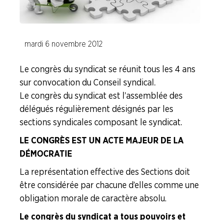
Nos instances
Le Congrès du Syndicat
mardi 6 novembre 2012
Congrès de 2016
Le congrès du syndicat se réunit tous les 4 ans
Congrès de 2012
sur convocation du Conseil syndical.
Le congrès du syndicat est l’assemblée des
Congrès de 2020
délégués régulièrement désignés par les
sections syndicales composant le syndicat.
Le Conseil du Syndicat
LE CONGRÈS EST UN ACTE MAJEUR DE LA
DÉMOCRATIE
L'Exécutif du Syndicat
La représentation effective des Sections doit
être considérée par chacune d’elles comme une
Assemblée Générale
obligation morale de caractère absolu.
Les structures CFDT (…)
Le congrès du syndicat a tous pouvoirs et