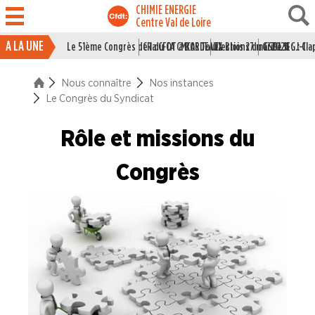
CHIMIE ENERGIE
Centre Val de Loire
A LA UNE
Le 51ème Congrès de la CFDT à BORDEAUX
CR du CA CMCAS Tours Blois 27 mai 2026
Elections du CSE LSI : J-1
Grille IEG : Cl
ACTUALITÉ
Nous connaître
Nos instances
ENTREPRISES
Le Congrès du Syndicat
NOS
Rôle et missions du
SERVICES
Congrès
NOUS
CONNAÎTRE
Trombinoscopes et contacts
Qui sommes nous ?
Vidéos des membres du syndicat