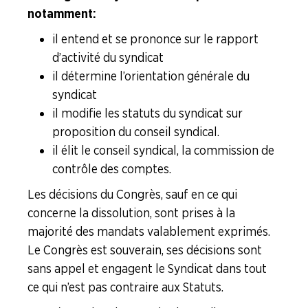
notamment :
Nos réseaux sociaux
il entend et se prononce sur le rapport
d’activité du syndicat
Le syndicalisme... En vidéo
il détermine l’orientation générale du
syndicat
LA
il modifie les statuts du syndicat sur
BOITE
À
proposition du conseil syndical.
OUTILS
il élit le conseil syndical, la commission de
contrôle des comptes.
AGENDA
Les décisions du Congrès, sauf en ce qui
Adhérer
Pourquoi
en
adhérer ?
concerne la dissolution, sont prises à la
ligne
majorité des mandats valablement exprimés.
Le Congrès est souverain, ses décisions sont
sans appel et engagent le Syndicat dans tout
ce qui n’est pas contraire aux Statuts.