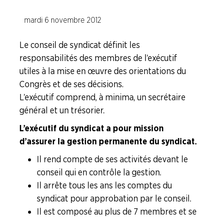
Nos instances
mardi 6 novembre 2012
Le Congrès du Syndicat
Le conseil de syndicat définit les
Le Conseil du Syndicat
responsabilités des membres de l’exécutif
L'Exécutif du Syndicat
utiles à la mise en œuvre des orientations du
Congrès et de ses décisions.
L’exécutif comprend, à minima, un secrétaire
Assemblée Générale
général et un trésorier.
Les structures CFDT (…)
L’exécutif du syndicat a pour mission
d’assurer la gestion permanente du syndicat.
Nos réseaux sociaux
Il rend compte de ses activités devant le
conseil qui en contrôle la gestion.
Le syndicalisme... En vidéo
Il arrête tous les ans les comptes du
syndicat pour approbation par le conseil.
LA
BOITE
Il est composé au plus de 7 membres et se