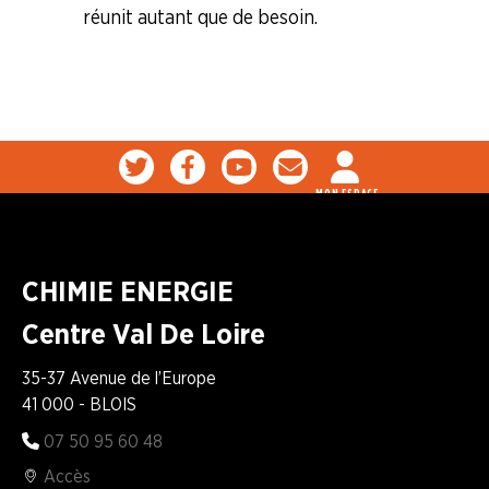
À
réunit autant que de besoin.
OUTILS
AGENDA
Adhérer
Pourquoi
en
adhérer ?
ligne
MON ESPACE
CHIMIE ENERGIE
Centre Val De Loire
35-37 Avenue de l’Europe
41 000 - BLOIS
07 50 95 60 48
Accès