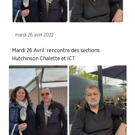
ENTREPRISES
NOS
SERVICES
mardi 26 avril 2022
NOUS
Mardi 26 Avril : rencontre des sections
CONNAÎTRE
Hutchinson Chalette et ICT
LA
BOITE
À
OUTILS
AGENDA
Adhérer
Pourquoi
en
adhérer ?
ligne