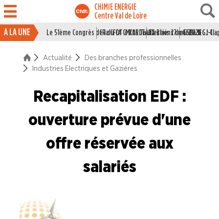
CHIMIE ENERGIE
Centre Val de Loire
A LA UNE
Le 51ème Congrès de la CFDT à BORDEAUX
CR du CA CMCAS Tours Blois 27 mai 2026
Elections du CSE LSI : J-1
Grille IEG : Cl
ACTUALITÉ
Actualité
Des branches professionnelles
La vie du Syndicat
Industries Electriques et Gaziéres
Des branches professionne
Recapitalisation EDF :
Industries du Caoutchouc
ouverture prévue d'une
Industries de la Chimie
offre réservée aux
Industries Electriques et Gaziéres
salariés
Industries du Papier Carton
Industries du Pétrole