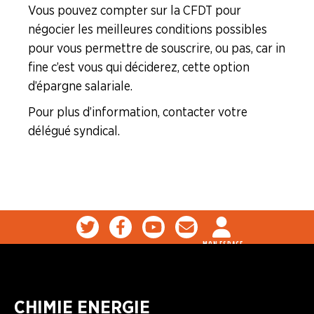
Vous pouvez compter sur la CFDT pour
ENTREPRISES
négocier les meilleures conditions possibles
pour vous permettre de souscrire, ou pas, car in
NOS
fine c’est vous qui déciderez, cette option
SERVICES
d’épargne salariale.
NOUS
Pour plus d’information, contacter votre
CONNAÎTRE
délégué syndical.
LA
BOITE
À
OUTILS
AGENDA
MON ESPACE
Adhérer
Pourquoi
en
adhérer ?
ligne
CHIMIE ENERGIE