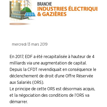
Industries de la Plasturgie
Industries Pharmaceutiques
Industries du Verre
mercredi 13 mars 2019
A la "Une"
En 2017, EDF a été recapitalisée à hauteur de 4
Syndicalisme HEBDO
milliards via une augmentation de capital.
Depuis la CFDT revendiquait en conséquence le
Les extraits du Mag Fce
déclenchement de droit d’une Offre Réservée
aux Salariés (ORS).
Le principe de cette ORS est désormais acquis,
COVID 19
et la négociation des conditions de l’ORS va
démarrer.
Les extraits du CFDT magazine