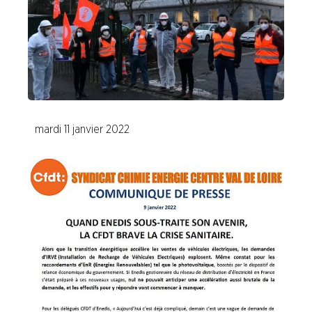
Industries de la Plasturgie
Industries Pharmaceutiques
Industries du Verre
mardi 11 janvier 2022
A la "Une"
Syndicalisme HEBDO
Les extraits du Mag Fce
COVID 19
Les extraits du CFDT magazine