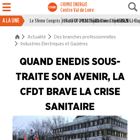
CHIMIE ENERGIE
Centre Val de Loire
A LA UNE
Le 51ème Congrès de la CFDT à BORDEAUX
CR du CA CMCAS Tours Blois 27 mai 2026
Elections du CSE LSI : J-1
Grille IEG : Cl
ACTUALITÉ
Actualité
Des branches professionnelles
La vie du Syndicat
Industries Electriques et Gaziéres
Des branches professionne
QUAND ENEDIS SOUS-
Industries du Caoutchouc
TRAITE SON AVENIR, LA
Industries de la Chimie
CFDT BRAVE LA CRISE
Industries Electriques et Gaziéres
SANITAIRE
Industries du Papier Carton
Industries du Pétrole