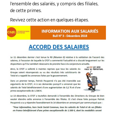
l’ensemble des salariés, y compris des filiales,
AGENDA
de cette primes.
Adhérer
Pourquoi
Revivez cette action en quelques étapes.
en
adhérer ?
ligne