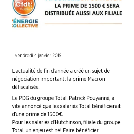
Branche Papier Carton
Branche Pétrole
Branche Pharma
Branche Plasturgie
Branche Verre
vendredi 4 janvier 2019
NOS
L’actualité de fin d’année a créé un sujet de
SERVICES
négociation important : la prime Macron
défiscalisée.
NOUS
CONNAÎTRE
Le PDG du groupe Total, Patrick Pouyanné, a
vite annoncé que les salariés Total bénéficierait
LA
d’une prime de 1500€.
BOITE
Pour les salariés d’Hutchinson, filiale du groupe
À
OUTILS
Total, un enjeu est né ! Faire bénéficier