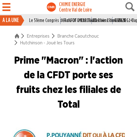
CHIMIE ENERGIE
Centre Val de Loire
A LA UNE
Le 51ème Congrès de la CFDT à BORDEAUX
CR du CA CMCAS Tours Blois 27 mai 2026
Elections du CSE LSI : J-1
Grille IEG : Cl
ACTUALITÉ
Entreprises
Branche Caoutchouc
ENTREPRISES
Hutchinson - Joué les Tours
Branche Caoutchouc
Prime "Macron" : l'action
Hutchinson - Chalette
de la CFDT porte ses
Hutchinson - Joué les Tours
fruits chez les filiales de
Hutchinson Paulstra - Châteaudun
Total
Michelin
Branche Chimie
Branche I.E.G.