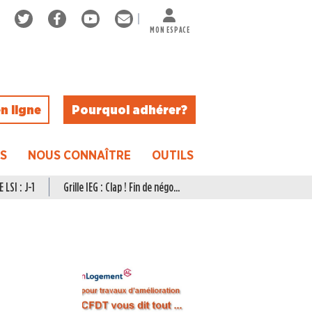
MON ESPACE
n ligne
Pourquoi adhérer ?
ES
NOUS CONNAÎTRE
OUTILS
 LSI : J-1
Grille IEG : Clap ! Fin de négo...