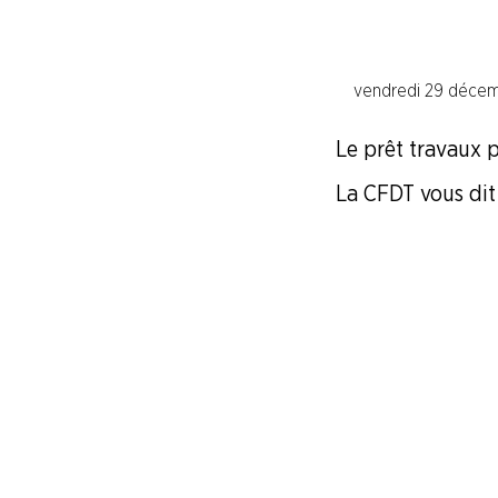
NOUS
CONNAÎTRE
vendredi 29 décem
LA
BOITE
Le prêt travaux p
À
OUTILS
La CFDT vous dit t
Liens utiles
La boîte à outil du CSE
Egalité professionnelle Femme / Homme
Formation Professionnelle
Les Guides et fiches CFDT