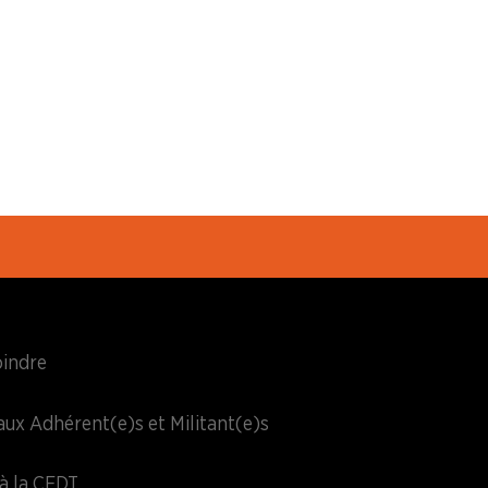
oindre
aux Adhérent(e)s et Militant(e)s
à la CFDT