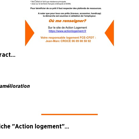
act...
d’amélioration
iche "Action logement"...