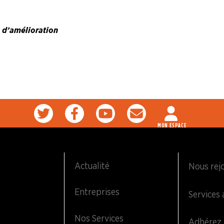
x d’amélioration
MON ESPACE
Actualité
Nous rej
Entreprises
Services 
Nos Services
Adhérez 