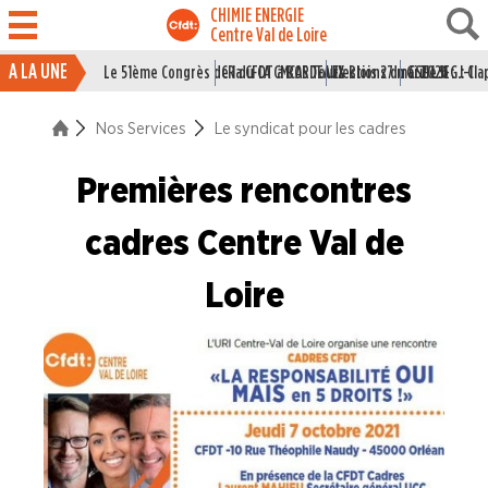
CHIMIE ENERGIE
Centre Val de Loire
A LA UNE
Le 51ème Congrès de la CFDT à BORDEAUX
CR du CA CMCAS Tours Blois 27 mai 2026
Elections du CSE LSI : J-1
Grille IEG : Cl
ACTUALITÉ
Nos Services
Le syndicat pour les cadres
ENTREPRISES
Premières rencontres
NOS
SERVICES
cadres Centre Val de
Le syndicat pour les jeunes
Loire
Le syndicat pour les cadres
Juridique
Faire Vivre le Collectif
Les Risques Industriels Majeurs