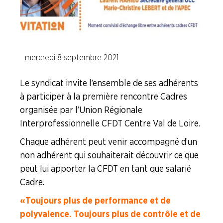
Formation Syndicale
NOUS
CONNAÎTRE
mercredi 8 septembre 2021
LA
Le syndicat invite l’ensemble de ses adhérents
BOITE
à participer à la première rencontre Cadres
À
OUTILS
organisée par l’Union Régionale
Interprofessionnelle CFDT Centre Val de Loire.
AGENDA
Chaque adhérent peut venir accompagné d’un
Adhérer
Pourquoi
non adhérent qui souhaiterait découvrir ce que
en
adhérer ?
ligne
peut lui apporter la CFDT en tant que salarié
Cadre.
« Toujours plus de performance et de
polyvalence. Toujours plus de contrôle et de