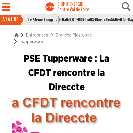
CHIMIE ENERGIE
Centre Val de Loire
A LA UNE
Le 51ème Congrès de la CFDT à BORDEAUX
CR du CA CMCAS Tours Blois 27 mai 2026
Elections du CSE LSI : J-1
Grille IEG : Cl
ACTUALITÉ
Entreprises
Branche Plasturgie
ENTREPRISES
Tupperware
Branche Caoutchouc
PSE Tupperware : La
Branche Chimie
CFDT rencontre la
Branche I.E.G.
Branche Papier Carton
Direccte
Branche Pétrole
Branche Pharma
Branche Plasturgie
Alpla Blois