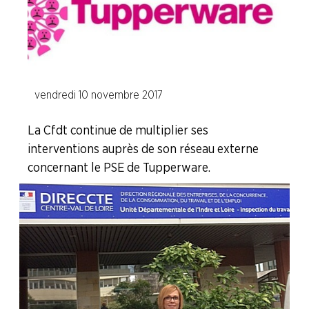
Coveris
Novellini
vendredi 10 novembre 2017
Plastivaloire
La Cfdt continue de multiplier ses
Satecno
interventions auprès de son réseau externe
Tupperware
concernant le PSE de Tupperware.
Branche Verre
NOS
SERVICES
NOUS
CONNAÎTRE