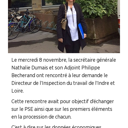
LA
BOITE
À
OUTILS
AGENDA
Adhérer
Pourquoi
en
adhérer ?
ligne
Le mercredi 8 novembre, la secrétaire générale
Nathalie Dumais et son Adjoint Philippe
Becherand ont rencontré à leur demande le
Directeur de l’Inspection du travail de l’Indre et
Loire.
Cette rencontre avait pour objectif d’échanger
sur le PSE ainsi que sur les premiers éléments
en la procession de chacun.
C’est à dire sur les données économiques