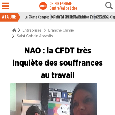
CHIMIE ENERGIE
Centre Val de Loire
A LA UNE
Le 51ème Congrès de la CFDT à BORDEAUX
CR du CA CMCAS Tours Blois 27 mai 2026
Elections du CSE LSI : J-1
Grille IEG : Cl
ACTUALITÉ
Entreprises
Branche Chimie
ENTREPRISES
Saint Gobain Abrasifs
Branche Caoutchouc
NAO : la CFDT très
Branche Chimie
inquiète des souffrances
Bostik
au travail
Chimirec
Guerlain
Parfums Christian DIOR