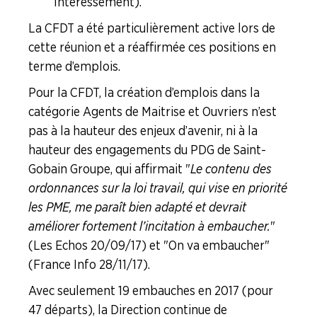
Intéressement).
NOS
SERVICES
La CFDT a été particulièrement active lors de
cette réunion et a réaffirmée ces positions en
NOUS
terme d’emplois.
CONNAÎTRE
Pour la CFDT, la création d’emplois dans la
LA
catégorie Agents de Maitrise et Ouvriers n’est
BOITE
À
pas à la hauteur des enjeux d’avenir, ni à la
OUTILS
hauteur des engagements du PDG de Saint-
Gobain Groupe, qui affirmait "
Le contenu des
AGENDA
ordonnances sur la loi travail, qui vise en priorité
Adhérer
Pourquoi
les PME, me paraît bien adapté et devrait
en
adhérer ?
ligne
améliorer fortement l’incitation à embaucher.
"
(Les Echos 20/09/17) et "On va embaucher"
(France Info 28/11/17).
Avec seulement 19 embauches en 2017 (pour
47 départs), la Direction continue de