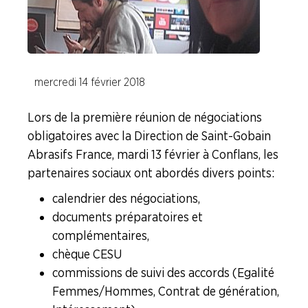
Procter et Gamble
Saint Gobain Abrasifs
Shiseido
mercredi 14 février 2018
Lors de la première réunion de négociations
Sisley Industrie
obligatoires avec la Direction de Saint-Gobain
Branche I.E.G.
Abrasifs France, mardi 13 février à Conflans, les
partenaires sociaux ont abordés divers points :
Branche Papier Carton
calendrier des négociations,
Branche Pétrole
documents préparatoires et
Branche Pharma
complémentaires,
Branche Plasturgie
chèque CESU
commissions de suivi des accords (Egalité
Branche Verre
Femmes/Hommes, Contrat de génération,