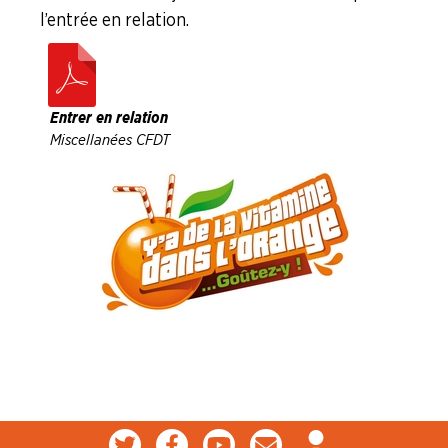
l’entrée en relation.
LA
BOITE
À
OUTILS
Entrer en relation
AGENDA
Miscellanées CFDT
Adhérer
Pourquoi
en
adhérer ?
ligne