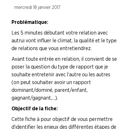
mercredi 18 janvier 2017
Les idées reçues
Problématique :
Le plus à l'adhérent
Les 5 minutes débutant votre relation avec
autrui vont influer le climat, la qualité et le type
Les outils
de relations que vous entretiendrez.
La CFDT vous parle !
Avant toute entrée en relation, il convient de se
Les Miscellanées
poser la question du type de rapport que je
souhaite entretenir avec l’autre ou les autres
(on peut souhaiter avoir un rapport
Les Risques Industriels Majeurs
dominant/dominé, parent/enfant,
gagnant/gagnant,…).
Formation Syndicale
Objectif de la fiche :
NOUS
Cette fiche à pour objectif de vous permettre
CONNAÎTRE
d’identifier les enjeux des différentes étapes de