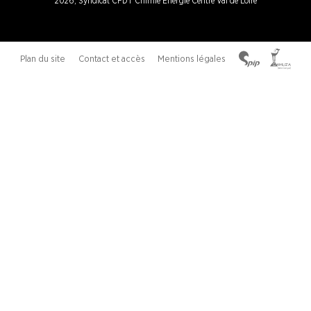
2026, Syndicat CFDT Chimie Energie Centre Val de Loire
Plan du site
Contact et accès
Mentions légales