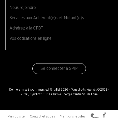
Nous rejoindre
Services aux Adhérent(e)s et Militant(e)s
Adhérez à la CFDT
Vos cotisations en ligne
Se connecter à SPIP
Dernière mise à jour : mercredi 8 juillet 2026 - Tous droits réservés © 2022 -
2026, Syndicat CFDT Chimie Energie Centre Val de Loire
Plan du site
Contact et accès
Mentions légales