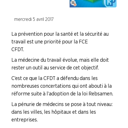
ENTREPRISES
mercredi 5 avril 2017
NOS
SERVICES
La prévention pour la santé et la sécurité au
travail est une priorité pour la FCE
NOUS
CFDT.
CONNAÎTRE
La médecine du travail évolue, mais elle doit
LA
rester un outil au service de cet objectif.
BOITE
À
C’est ce que la CFDT a défendu dans les
OUTILS
nombreuses concertations qui ont abouti à la
réforme suite à l’adoption de la loi Rebsamen.
AGENDA
La pénurie de médecins se pose à tout niveau :
Adhérer
Pourquoi
en
adhérer ?
dans les villes, les hôpitaux et dans les
ligne
entreprises.