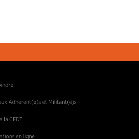
oindre
aux Adhérent(e)s et Militant(e)s
à la CFDT
ations en ligne