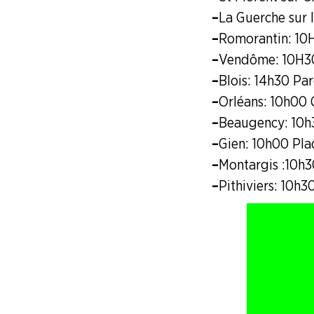
–
La Guerche sur l
LA
–
Romorantin : 10
BOITE
À
–
Vendôme : 10H30
OUTILS
–
Blois : 14h30 Pa
–
Orléans : 10h00
AGENDA
–
Beaugency : 10h
Adhérer
Pourquoi
–
Gien : 10h00 Pl
en
adhérer ?
ligne
–
Montargis :10h3
–
Pithiviers : 10h