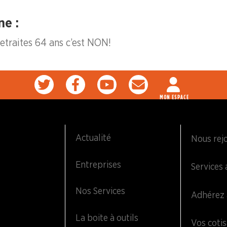
ne :
traites 64 ans c’est NON !
MON ESPACE
Actualité
Nous rej
Entreprises
Services 
Nos Services
Adhérez 
La boite à outils
Vos cotis