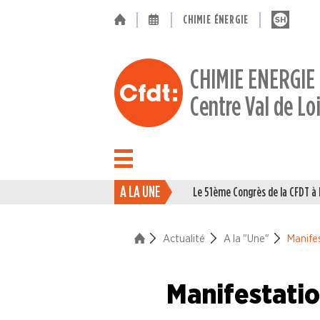
CHIMIE ÉNERGIE
CHIMIE ENERGIE
Centre Val de Lo
A LA UNE
Le 51ème Congrès de la CFDT 
ACTUALITÉ
Actualité
A la "Une"
Manifes
La vie du Syndicat
Des branches professionne
Manifestation
A la "Une"