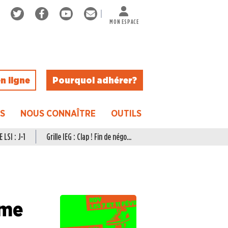
MON ESPACE
n ligne
Pourquoi adhérer ?
ES
NOUS CONNAÎTRE
OUTILS
 LSI : J-1
Grille IEG : Clap ! Fin de négo...
rme