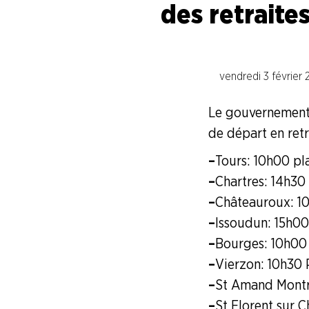
des retraite
Syndicalisme HEBDO
Les extraits du Mag Fce
vendredi 3 février
Le gouvernement v
COVID 19
de départ en retr
Les extraits du CFDT magazine
–
Tours : 10h00 pl
–
Chartres : 14h30
ENTREPRISES
–
Châteauroux : 1
–
Issoudun : 15h00
NOS
–
Bourges : 10h00
SERVICES
–
Vierzon : 10h30
–
St Amand Montr
NOUS
CONNAÎTRE
–
St Florent sur C