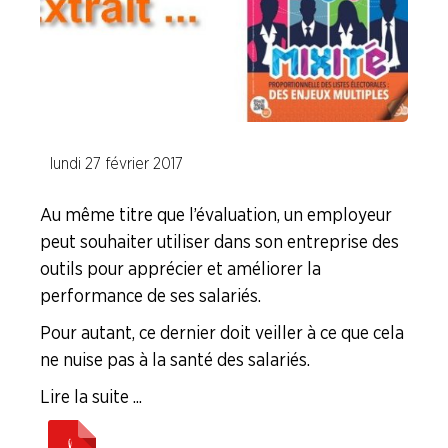
ENTREPRISES
NOS
SERVICES
NOUS
lundi 27 février 2017
CONNAÎTRE
Au même titre que l’évaluation, un employeur
LA
peut souhaiter utiliser dans son entreprise des
BOITE
outils pour apprécier et améliorer la
À
OUTILS
performance de ses salariés.
Pour autant, ce dernier doit veiller à ce que cela
AGENDA
ne nuise pas à la santé des salariés.
Adhérer
Pourquoi
en
adhérer ?
Lire la suite ...
ligne