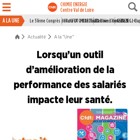
CHIMIE ENERGIE
Centre Val de Loire
A LA UNE
Le 51ème Congrès de la CFDT à BORDEAUX
CR du CA CMCAS Tours Blois 27 mai 2026
Elections du CSE LSI : J-1
Grille IEG : Cl
ACTUALITÉ
Actualité
A la "Une"
La vie du Syndicat
Lorsqu’un outil
Des branches professionne
A la "Une"
d’amélioration de la
performance des salariés
Syndicalisme HEBDO
impacte leur santé.
Les extraits du Mag Fce
COVID 19
Les extraits du CFDT magazine