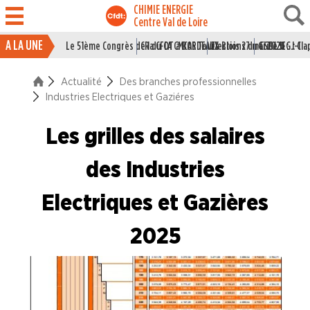
CHIMIE ENERGIE
Centre Val de Loire
A LA UNE
Le 51ème Congrès de la CFDT à BORDEAUX
CR du CA CMCAS Tours Blois 27 mai 2026
Elections du CSE LSI : J-1
Grille IEG : Cl
ACTUALITÉ
Actualité
Des branches professionnelles
La vie du Syndicat
Industries Electriques et Gaziéres
Des branches professionne
Les grilles des salaires
Industries du Caoutchouc
des Industries
Industries de la Chimie
Electriques et Gazières
Industries Electriques et Gaziéres
2025
Industries du Papier Carton
Industries du Pétrole