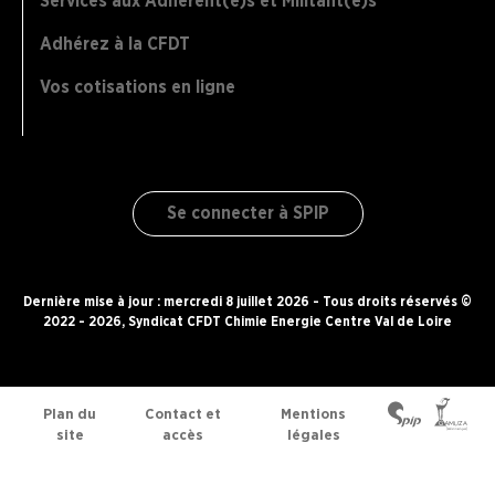
Services aux Adhérent(e)s et Militant(e)s
Adhérez à la CFDT
Vos cotisations en ligne
Se connecter à SPIP
Dernière mise à jour : mercredi 8 juillet 2026 - Tous droits réservés ©
2022 - 2026, Syndicat CFDT Chimie Energie Centre Val de Loire
Plan du
Contact et
Mentions
site
accès
légales