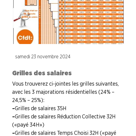
Industries de la Plasturgie
Industries Pharmaceutiques
Industries du Verre
samedi 23 novembre 2024
A la "Une"
Grilles des salaires
Syndicalisme HEBDO
Vous trouverez ci-jointes les grilles suivantes,
avec les 3 majorations résidentielles (24% –
Les extraits du Mag Fce
24,5% – 25%) :
–
Grilles de salaires 35H
COVID 19
–
Grilles de salaires Réduction Collective 32H
(« payé 34H »)
Les extraits du CFDT magazine
–
Grilles de salaires Temps Choisi 32H (« payé