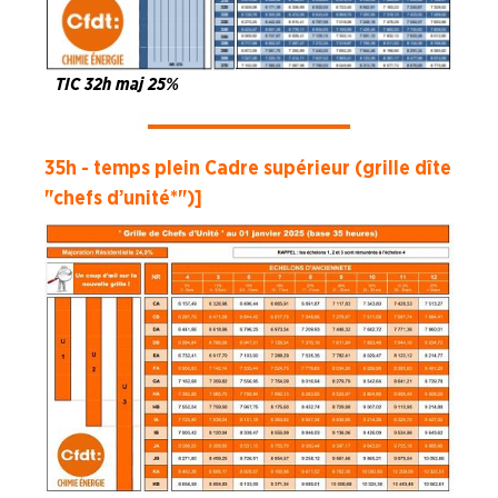
TIC 32h maj 25%
35h - temps plein Cadre supérieur (grille dîte
"chefs d’unité*")]