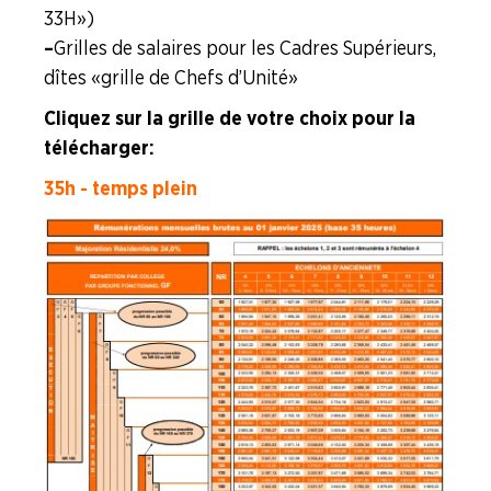
33H »)
ENTREPRISES
–
Grilles de salaires pour les Cadres Supérieurs,
dîtes « grille de Chefs d’Unité »
NOS
SERVICES
Cliquez sur la grille de votre choix pour la
télécharger :
NOUS
35h - temps plein
CONNAÎTRE
LA
BOITE
À
OUTILS
AGENDA
Adhérer
Pourquoi
en
adhérer ?
ligne