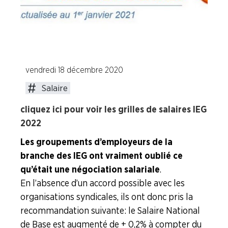
Industries de la Plasturgie
Industries Pharmaceutiques
vendredi 18 décembre 2020
Industries du Verre
Salaire
A la "Une"
cliquez ici pour voir les grilles de salaires IEG
2022
Syndicalisme HEBDO
Les groupements d’employeurs de la
branche des IEG ont vraiment oublié ce
Les extraits du Mag Fce
qu’était une négociation salariale
.
En l’absence d’un accord possible avec les
COVID 19
organisations syndicales, ils ont donc pris la
recommandation suivante : le Salaire National
Les extraits du CFDT magazine
de Base est augmenté de + 0,2 % à compter du