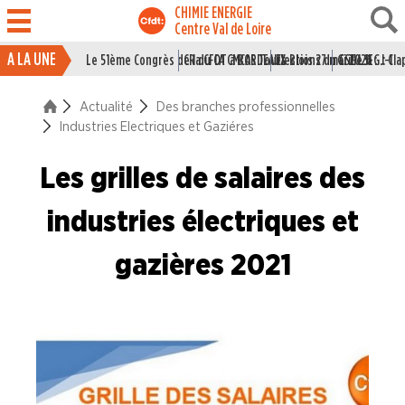
CHIMIE ENERGIE
Centre Val de Loire
A LA UNE
Le 51ème Congrès de la CFDT à BORDEAUX
CR du CA CMCAS Tours Blois 27 mai 2026
Elections du CSE LSI : J-1
Grille IEG : Cl
ACTUALITÉ
Actualité
Des branches professionnelles
La vie du Syndicat
Industries Electriques et Gaziéres
Des branches professionne
Les grilles de salaires des
Industries du Caoutchouc
industries électriques et
Industries de la Chimie
gazières 2021
Industries Electriques et Gaziéres
Industries du Papier Carton
Industries du Pétrole