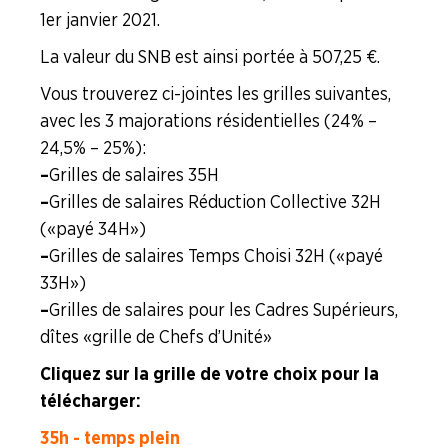
1er janvier 2021.
ENTREPRISES
La valeur du SNB est ainsi portée à 507,25 €.
NOS
Vous trouverez ci-jointes les grilles suivantes,
SERVICES
avec les 3 majorations résidentielles (24% –
24,5% – 25%) :
NOUS
CONNAÎTRE
–
Grilles de salaires 35H
–
Grilles de salaires Réduction Collective 32H
LA
(« payé 34H »)
BOITE
–
Grilles de salaires Temps Choisi 32H (« payé
À
OUTILS
33H »)
–
Grilles de salaires pour les Cadres Supérieurs,
AGENDA
dîtes « grille de Chefs d’Unité »
Adhérer
Pourquoi
Cliquez sur la grille de votre choix pour la
en
adhérer ?
ligne
télécharger :
35h - temps plein