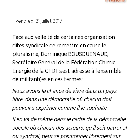
ENTREPRISES
vendredi 21 juillet 2017
NOS
SERVICES
Face aux velléité de certaines organisation
dites syndicale de remettre en cause le
NOUS
pluralisme, Dominique BOUSQUENAUD,
CONNAÎTRE
Secrétaire Général de la Fédération Chimie
Energie de la CFDT s’est adressé à l’ensemble
LA
BOITE
de militant(es en ces termes :
À
OUTILS
Nous avons la chance de vivre dans un pays
libre, dans une démocratie où chacun doit
AGENDA
pouvoir s’exprimer comme il le souhaite.
Adhérer
Pourquoi
Il en va de même dans le cadre de la démocratie
en
adhérer ?
ligne
sociale où chacun des acteurs, qu’il soit patronal
ou syndical, peut se positionner librement sur